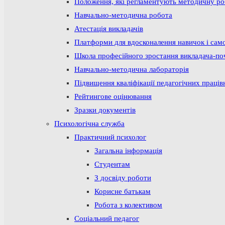
Положення, які регламентують методичну р
Навчально-методична робота
Атестація викладачів
Платформи для вдосконалення навичок і сам
Школа професійного зростання викладача-по
Навчально-методична лабораторія
Підвищення кваліфікації педагогічних праців
Рейтингове оцінювання
Зразки документів
Психологічна служба
Практичний психолог
Загальна інформація
Студентам
З досвіду роботи
Корисне батькам
Робота з колективом
Соціальний педагог