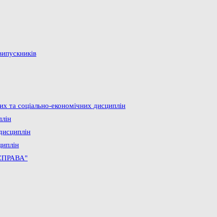
випускників
них та соціально-економічних дисциплін
плін
дисциплін
циплін
СПРАВА"