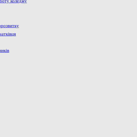
оботу коледжу
орозвитку
чатківця
ників