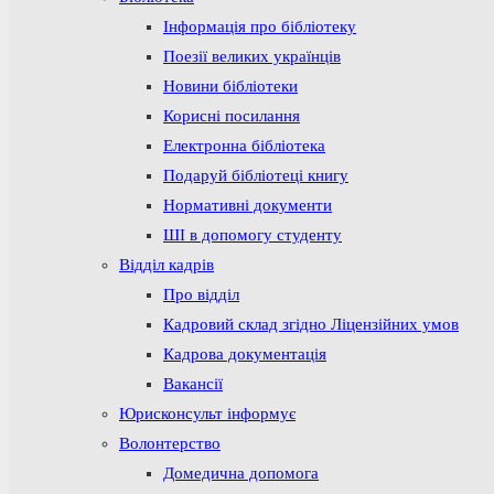
Інформація про бібліотеку
Поезії великих українців
Новини бібліотеки
Корисні посилання
Електронна бібліотека
Подаруй бібліотеці книгу
Нормативні документи
ШІ в допомогу студенту
Відділ кадрів
Про відділ
Кадровий склад згідно Ліцензійних умов
Кадрова документація
Вакансії
Юрисконсульт інформує
Волонтерство
Домедична допомога