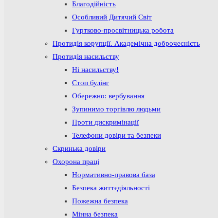
Благодійність
Особливий Дитячий Світ
Гуртково-просвітницька робота
Протидія корупції. Академічна доброчесність
Протидія насильству
Ні насильству!
Стоп булінг
Обережно: вербування
Зупинимо торгівлю людьми
Проти дискримінації
Телефони довіри та безпеки
Скринька довіри
Охорона праці
Нормативно-правова база
Безпека життєдіяльності
Пожежна безпека
Мінна безпека