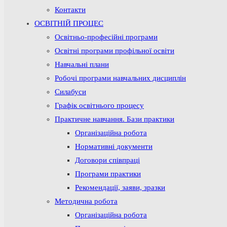
Контакти
ОСВІТНІЙ ПРОЦЕС
Освітньо-професійні програми
Освітні програми профільної освіти
Навчальні плани
Робочі програми навчальних дисциплін
Силабуси
Графік освітнього процесу
Практичне навчання. Бази практики
Організаційна робота
Нормативні документи
Договори співпраці
Програми практики
Рекомендації, заяви, зразки
Методична робота
Організаційна робота