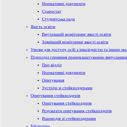
Нормативні документи
Старостат
Студентська рада
Якість освіти
Внутрішній моніторинг якості освіти
Зовнішній моніторинг якості освіти
Умови для доступу осіб з інвалідністю та інших м
Підрозділ сприяння працевлаштуванню випускникі
Про відділ
Нормативні документи
Опитування
Зустрічі зі стейкхолдерами
Опитування стейкхолдерів
Опитування стейкхолдерів
Результати опитування стейкхолдерів
Взаємодія зі стейкхолдерами
Бібліотека