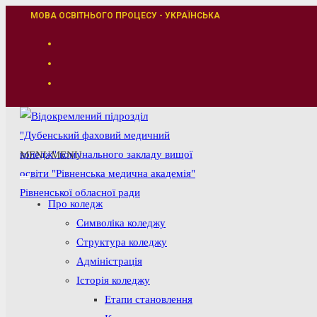
Перейти
МОВА ОСВІТНЬОГО ПРОЦЕСУ - УКРАЇНСЬКА
до
вмісту
MENU
MENU
Про коледж
Символіка коледжу
Структура коледжу
Адміністрація
Історія коледжу
Етапи становлення