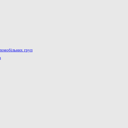
аломобільних груп
в