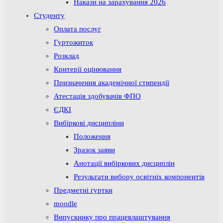
Накази на зарахування 2026
Студенту
Оплата послуг
Гуртожиток
Розклад
Критерії оцінювання
Призначення академічної стипендії
Атестація здобувачів ФПО
ЄДКІ
Вибіркові дисципліни
Положення
Зразок заяви
Анотації вибіркових дисциплін
Результати вибору освітніх компонентів
Предметні гуртки
moodle
Випускнику про працевлаштування