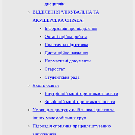
дисциплін
ВІДДІЛЕННЯ "ЛІКУВАЛЬНА ТА
АКУШЕРСЬКА СПРАВА"
Інформація про відділення
Організаційна робота
Практична підготовка
Дистанційне навчання
Нормативні документи
Старостат
Студентська рада
Якість освіти
Внутрішній моніторинг якості освіти
Зовнішній моніторинг якості освіти
Умови для доступу осіб з інвалідністю та
інших маломобільних груп
Підрозділ сприяння працевлаштуванню
випускників