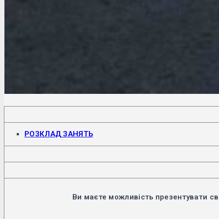
Відкриється
РОЗКЛАД ЗАНЯТЬ
в
новій
вкладці
Ви маєте можливість презентувати св