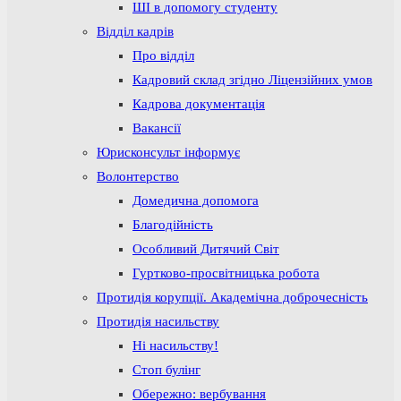
ШІ в допомогу студенту
Відділ кадрів
Про відділ
Кадровий склад згідно Ліцензійних умов
Кадрова документація
Вакансії
Юрисконсульт інформує
Волонтерство
Домедична допомога
Благодійність
Особливий Дитячий Світ
Гуртково-просвітницька робота
Протидія корупції. Академічна доброчесність
Протидія насильству
Ні насильству!
Стоп булінг
Обережно: вербування