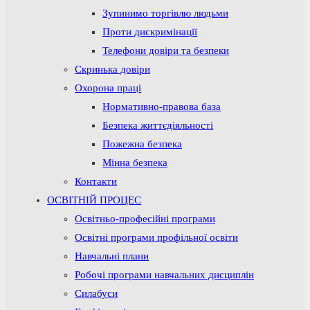
Зупинимо торгівлю людьми
Проти дискримінації
Телефони довіри та безпеки
Скринька довіри
Охорона праці
Нормативно-правова база
Безпека життєдіяльності
Пожежна безпека
Мінна безпека
Контакти
ОСВІТНІЙ ПРОЦЕС
Освітньо-професійні програми
Освітні програми профільної освіти
Навчальні плани
Робочі програми навчальних дисциплін
Силабуси