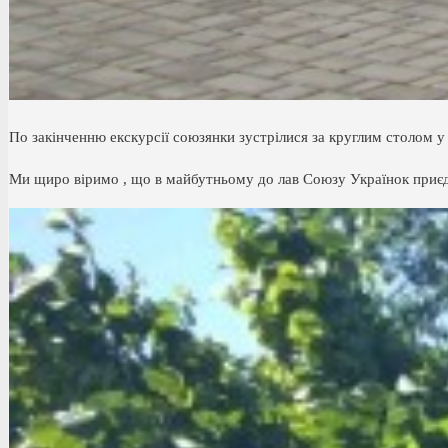
По закінченню екскурсії союзянки зустрілися за круглим столом 
Ми щиро віримо , що в майбутньому до лав Союзу Українок приєдн