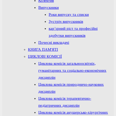
Колектив
Випускники
Роки випуску та списки
Зустріч випускників
кар’єрний ріст та професійні
здобутки випускників
Почесні викладачі
КНИГА ПАМ'ЯТІ
ЦИКЛОВІ КОМІСІЇ
Циклова комісія загальноосвітніх,
гуманітарних та соціально-економічних
дисциплін
Циклова комісія природничо-наукових
дисциплін
Циклова комісія терапевтично-
педіатричних дисциплін
Циклова комісія акушерсько-хірургічних