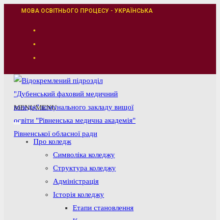
Перейти
МОВА ОСВІТНЬОГО ПРОЦЕСУ - УКРАЇНСЬКА
до
вмісту
MENU
MENU
Про коледж
Символіка коледжу
Структура коледжу
Адміністрація
Історія коледжу
Етапи становлення