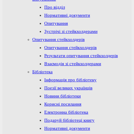
Про відділ
Нормативні документи
Опитування
Зустрічі зі стейкхолдерами
Опитування стейкхолдерів
Опитування стейкхолдерів
Результати опитування стейкхолдерів
Взаємодія зі стейкхолдерами
Бібліотека
Інформація про бібліотеку
Поезії великих українців
Новини бібліотеки
Корисні посилання
Електронна бібліотека
Подаруй бібліотеці книгу
Нормативні документи