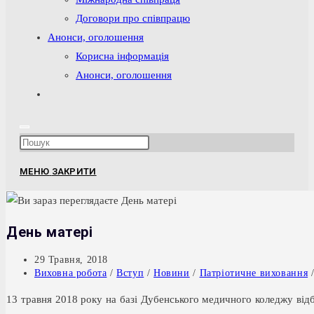
Договори про співпрацю
Анонси, оголошення
Корисна інформація
Анонси, оголошення
Перемкнути
пошук
на
Press
веб-
Escape
сайті
МЕНЮ
ЗАКРИТИ
to
close
the
День матері
search
panel.
Запис
29 Травня, 2018
опубліковано:
Категорія
Виховна робота
/
Вступ
/
Новини
/
Патріотичне виховання
запису:
13 травня 2018 року на базі Дубенського медичного коледжу відб