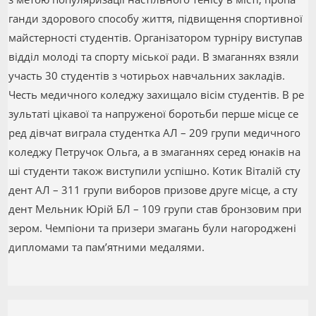
ган
ди здо
ро
во
го спо
со
бу життя, під
ви
щення спор
тив
ної
майс
тер
нос
ті сту
ден
тів.
Ор
га
ні
за
то
ром тур
ні
ру вис
ту
пав
від
діл мо
ло
ді та спор
ту місь
кої ра
ди. В зма
ганнях взя
ли
участь 30 сту
ден
тів з чо
тирьох нав
чаль
них зак
ла
дів.
Честь ме
дич
но
го ко
лед
жу за
хи
ща
ло ві
сім сту
ден
тів. В ре
зуль
та
ті ці
ка
вої та нап
ру
же
ної бо
роть
би пер
ше місце се
ред дів
чат виг
ра
ла сту
ден
тка АЛ – 209 гру
пи ме
дич
но
го
ко
лед
жу Пет
ру
чок Ольга, а в зма
ганнях се
ред юна
ків на
ші сту
ден
ти та
кож вис
ту
пи
ли ус
піш
но. Ко
тик Ві
та
лій сту
дент АЛ – 311 гру
пи ви
бо
ров при
зо
ве дру
ге міс
це, а сту
дент Мель
ник Юрій БЛ – 109 гру
пи став брон
зо
вим при
зе
ром. Чем
піо
ни та при
зе
ри зма
гань бу
ли на
го
род
же
ні
дип
ло
ма
ми та па
м’ят
ни
ми ме
да
лями.