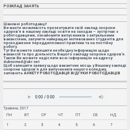
Відкриється
РОЗКЛАД ЗАНЯТЬ
в
новій
вкладці
Шановні роботодавці!
Ви маєте можливість презентувати свій заклад охорони
здоров’я в нашому закладі освіти на заходах – зустрічах з
роботодавцями, ознайомити випускників з актуальними
вакансіями, залучити найкращих мотивованих студентів для
проходження переддипломної практики та на постійну
роботу.
Тут Ви можете залишити необхідну інформацію щодо
вакансій та про діяльність Вашого закладу охорони здоров’я.
Також Ви можете надіслати всю інформацію на адресу:
dubnomed@ukr.net
Щоб залишити заявку щодо вакантних місць у Вашому закладі
охорони здоров’я для випускників нашого коледжу,
заповніть
АНКЕТУ РОБОТОДАВЦЯ
ВІДГУКИ РОБОТОДАВЦІВ
Травень 2017
ПН
ВТ
СР
ЧТ
ПТ
СБ
НД
1
2
3
4
5
6
7