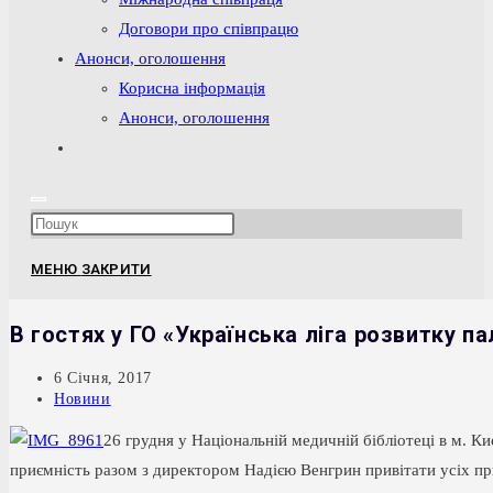
Договори про співпрацю
Анонси, оголошення
Корисна інформація
Анонси, оголошення
Перемкнути
пошук
на
Press
веб-
Escape
сайті
МЕНЮ
ЗАКРИТИ
to
close
В гостях у ГО «Українська ліга розвитку п
the
search
Запис
6 Січня, 2017
опубліковано:
Категорія
Новини
panel.
запису:
26 грудня у На
ціо
наль
ній ме
дич
ній біб
ліо
те
ці в м. Ки
приєм
ність ра
зом з ди
рек
то
ром На
дією Вен
грин при
ві
та
ти усіх п