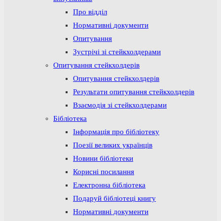
Про відділ
Нормативні документи
Опитування
Зустрічі зі стейкхолдерами
Опитування стейкхолдерів
Опитування стейкхолдерів
Результати опитування стейкхолдерів
Взаємодія зі стейкхолдерами
Бібліотека
Інформація про бібліотеку
Поезії великих українців
Новини бібліотеки
Корисні посилання
Електронна бібліотека
Подаруй бібліотеці книгу
Нормативні документи