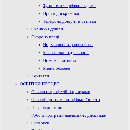
Зупинимо торгівлю людьми
Проти дискримінації
Телефони довіри та безпеки
Скринька довіри
Охорона праці
Нормативно-правова база
Безпека життєдіяльності
Пожежна безпека
Мінна безпека
Контакти
ОСВІТНІЙ ПРОЦЕС
Освітньо-професійні програми
Освітні програми профільної освіти
Навчальні плани
Робочі програми навчальних дисциплін
Силабуси