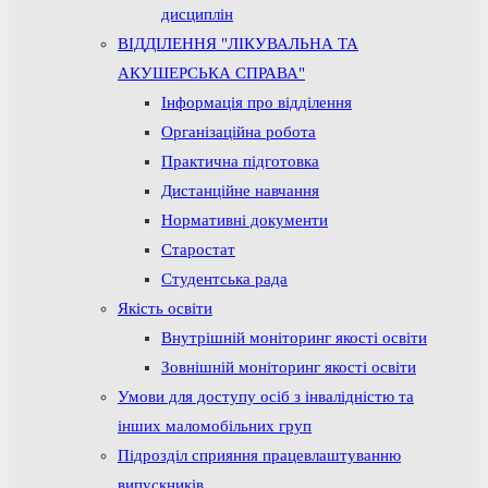
дисциплін
ВІДДІЛЕННЯ "ЛІКУВАЛЬНА ТА
АКУШЕРСЬКА СПРАВА"
Інформація про відділення
Організаційна робота
Практична підготовка
Дистанційне навчання
Нормативні документи
Старостат
Студентська рада
Якість освіти
Внутрішній моніторинг якості освіти
Зовнішній моніторинг якості освіти
Умови для доступу осіб з інвалідністю та
інших маломобільних груп
Підрозділ сприяння працевлаштуванню
випускників