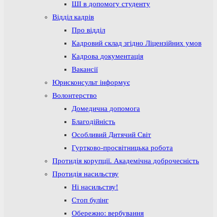
ШІ в допомогу студенту
Відділ кадрів
Про відділ
Кадровий склад згідно Ліцензійних умов
Кадрова документація
Вакансії
Юрисконсульт інформує
Волонтерство
Домедична допомога
Благодійність
Особливий Дитячий Світ
Гуртково-просвітницька робота
Протидія корупції. Академічна доброчесність
Протидія насильству
Ні насильству!
Стоп булінг
Обережно: вербування