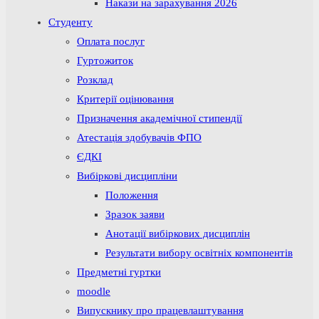
Накази на зарахування 2026
Студенту
Оплата послуг
Гуртожиток
Розклад
Критерії оцінювання
Призначення академічної стипендії
Атестація здобувачів ФПО
ЄДКІ
Вибіркові дисципліни
Положення
Зразок заяви
Анотації вибіркових дисциплін
Результати вибору освітніх компонентів
Предметні гуртки
moodle
Випускнику про працевлаштування