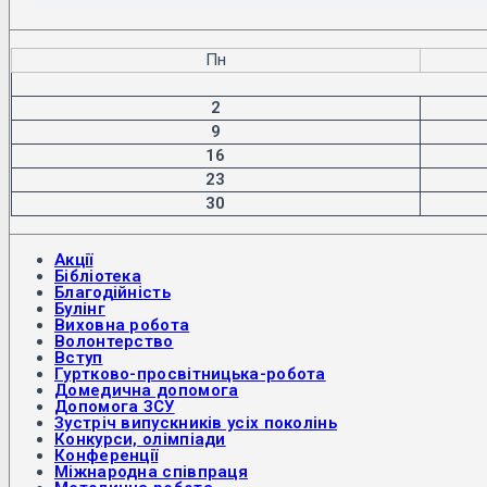
Пн
2
9
16
23
30
Акції
Бібліотека
Благодійність
Булінг
Виховна робота
Волонтерство
Вступ
Гуртково-просвітницька-робота
Домедична допомога
Допомога ЗСУ
Зустріч випускників усіх поколінь
Конкурси, олімпіади
Конференції
Міжнародна співпраця