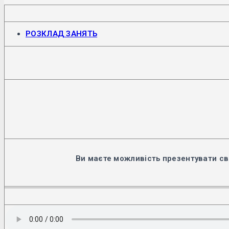
Відкриється
РОЗКЛАД ЗАНЯТЬ
в
новій
вкладці
Ви маєте можливість презентувати св