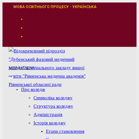
Перейти
МОВА ОСВІТНЬОГО ПРОЦЕСУ - УКРАЇНСЬКА
до
вмісту
MENU
MENU
Про коледж
Символіка коледжу
Структура коледжу
Адміністрація
Історія коледжу
Етапи становлення