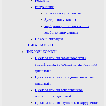
Колектив
Випускники
Роки випуску та списки
Зустріч випускників
кар’єрний ріст та професійні
здобутки випускників
Почесні викладачі
КНИГА ПАМ'ЯТІ
ЦИКЛОВІ КОМІСІЇ
Циклова комісія загальноосвітніх,
гуманітарних та соціально-економічних
дисциплін
Циклова комісія природничо-наукових
дисциплін
Циклова комісія терапевтично-
педіатричних дисциплін
Циклова комісія акушерсько-хірургічних