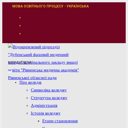
Перейти
МОВА ОСВІТНЬОГО ПРОЦЕСУ - УКРАЇНСЬКА
до
вмісту
MENU
MENU
Про коледж
Символіка коледжу
Структура коледжу
Адміністрація
Історія коледжу
Етапи становлення