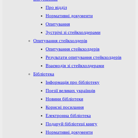
Про відділ
Нормативні документи
Опитування
Зустрічі зі стейкхолдерами
Опитування стейкхолдерів
Опитування стейкхолдерів
Результати опитування стейкхолдерів
Взаємодія зі стейкхолдерами
Бібліотека
Інформація про бібліотеку
Поезії великих українців
Новини бібліотеки
Корисні посилання
Електронна бібліотека
Подаруй бібліотеці книгу
Нормативні документи