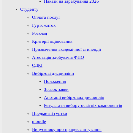
Накази на зарахування 2026
Студенту
Оплата послуг
Гуртожиток
Розклад
Критерії оцінювання
Призначення академічної стипендії
Атестація здобувачів ФПО
ЄДКІ
Вибіркові дисципліни
Положення
Зразок заяви
Анотації вибіркових дисциплін
Результати вибору освітніх компонентів
Предметні гуртки
moodle
Випускнику про працевлаштування