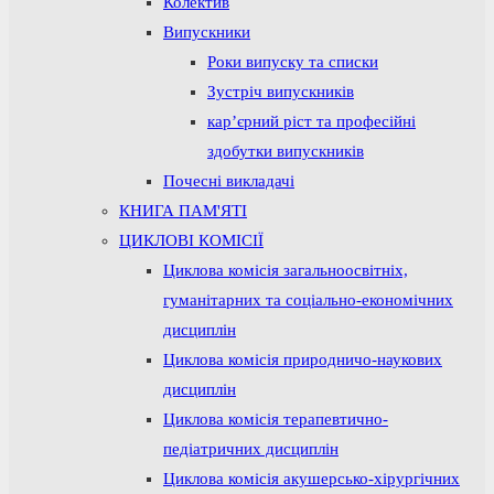
Колектив
Випускники
Роки випуску та списки
Зустріч випускників
кар’єрний ріст та професійні
здобутки випускників
Почесні викладачі
КНИГА ПАМ'ЯТІ
ЦИКЛОВІ КОМІСІЇ
Циклова комісія загальноосвітніх,
гуманітарних та соціально-економічних
дисциплін
Циклова комісія природничо-наукових
дисциплін
Циклова комісія терапевтично-
педіатричних дисциплін
Циклова комісія акушерсько-хірургічних