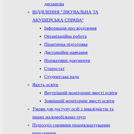
дисциплін
ВІДДІЛЕННЯ "ЛІКУВАЛЬНА ТА
АКУШЕРСЬКА СПРАВА"
Інформація про відділення
Організаційна робота
Практична підготовка
Дистанційне навчання
Нормативні документи
Старостат
Студентська рада
Якість освіти
Внутрішній моніторинг якості освіти
Зовнішній моніторинг якості освіти
Умови для доступу осіб з інвалідністю та
інших маломобільних груп
Підрозділ сприяння працевлаштуванню
випускників