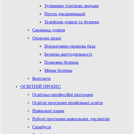
Зупинимо торгівлю людьми
Проти дискримінації
Телефони довіри та безпеки
Скринька довіри
Охорона праці
Нормативно-правова база
Безпека життєдіяльності
Пожежна безпека
Мінна безпека
Контакти
ОСВІТНІЙ ПРОЦЕС
Освітньо-професійні програми
Освітні програми профільної освіти
Навчальні плани
Робочі програми навчальних дисциплін
Силабуси