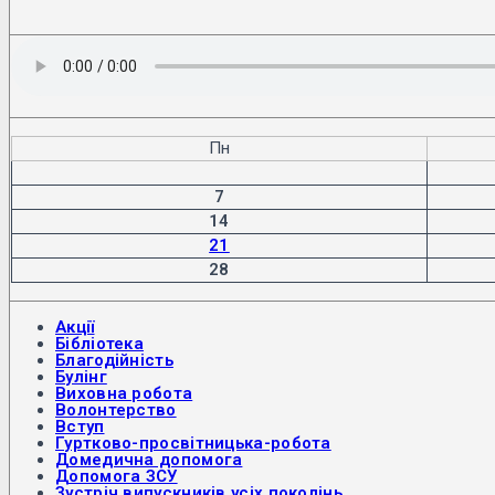
Пн
7
14
21
28
Акції
Бібліотека
Благодійність
Булінг
Виховна робота
Волонтерство
Вступ
Гуртково-просвітницька-робота
Домедична допомога
Допомога ЗСУ
Зустріч випускників усіх поколінь