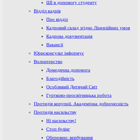
ШІ в допомогу студенту
Відділ кадрів
Про відділ
Кадровий склад згідно Ліцензійних умов
Кадрова документація
Вакансії
Юрисконсульт інформує
Волонтерство
Домедична допомога
Благодійність
Особливий Дитячий Світ
Гуртково-просвітницька робота
Протидія корупції. Академічна доброчесність
Протидія насильству
Ні насильству!
Стоп булінг
Обережно: вербування