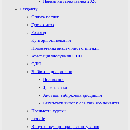
Накази на зарахування 2026
Студенту
Оплата послуг
Гуртожиток
Розклад
Критерії оцінювання
Призначення академічної стипендії
Атестація здобувачів ФПО
ЄДКІ
Вибіркові дисципліни
Положення
Зразок заяви
Анотації вибіркових дисциплін
Результати вибору освітніх компонентів
Предметні гуртки
moodle
Випускнику про працевлаштування