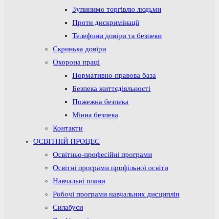
Зупинимо торгівлю людьми
Проти дискримінації
Телефони довіри та безпеки
Скринька довіри
Охорона праці
Нормативно-правова база
Безпека життєдіяльності
Пожежна безпека
Мінна безпека
Контакти
ОСВІТНІЙ ПРОЦЕС
Освітньо-професійні програми
Освітні програми профільної освіти
Навчальні плани
Робочі програми навчальних дисциплін
Силабуси