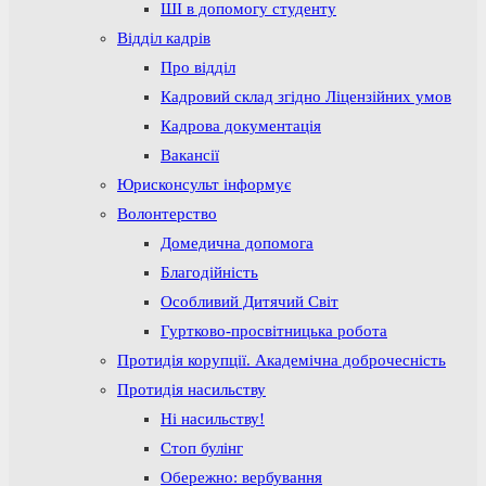
ШІ в допомогу студенту
Відділ кадрів
Про відділ
Кадровий склад згідно Ліцензійних умов
Кадрова документація
Вакансії
Юрисконсульт інформує
Волонтерство
Домедична допомога
Благодійність
Особливий Дитячий Світ
Гуртково-просвітницька робота
Протидія корупції. Академічна доброчесність
Протидія насильству
Ні насильству!
Стоп булінг
Обережно: вербування