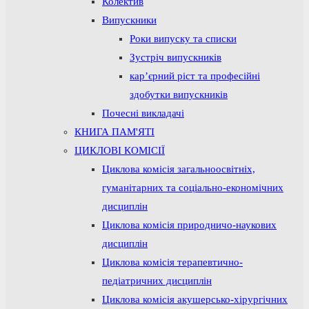
Колектив
Випускники
Роки випуску та списки
Зустріч випускників
кар’єрний ріст та професійні
здобутки випускників
Почесні викладачі
КНИГА ПАМ'ЯТІ
ЦИКЛОВІ КОМІСІЇ
Циклова комісія загальноосвітніх,
гуманітарних та соціально-економічних
дисциплін
Циклова комісія природничо-наукових
дисциплін
Циклова комісія терапевтично-
педіатричних дисциплін
Циклова комісія акушерсько-хірургічних