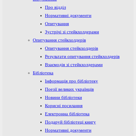
Про відділ
Нормативні документи
Опитування
Зустрічі зі стейкхолдерами
Опитування стейкхолдерів
Опитування стейкхолдерів
Результати опитування стейкхолдерів
Взаємодія зі стейкхолдерами
Бібліотека
Інформація про бібліотеку
Поезії великих українців
Новини бібліотеки
Корисні посилання
Електронна бібліотека
Подаруй бібліотеці книгу
Нормативні документи