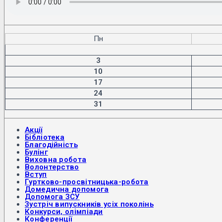
Пн
3
10
17
24
31
Акції
Бібліотека
Благодійність
Булінг
Виховна робота
Волонтерство
Вступ
Гуртково-просвітницька-робота
Домедична допомога
Допомога ЗСУ
Зустріч випускників усіх поколінь
Конкурси, олімпіади
Конференції