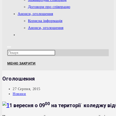
Договори про співпрацю
Анонси, оголошення
Корисна інформація
Анонси, оголошення
Перемкнути
пошук
на
Press
веб-
Escape
сайті
МЕНЮ
ЗАКРИТИ
to
close
Оголошення
the
search
Запис
27 Серпня, 2015
опубліковано:
Категорія
Новини
panel.
запису:
00
1 вересня о 09
на території коледжу від