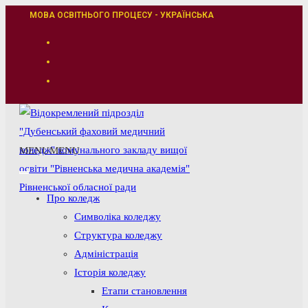
Перейти
МОВА ОСВІТНЬОГО ПРОЦЕСУ - УКРАЇНСЬКА
до
вмісту
MENU
MENU
Про коледж
Символіка коледжу
Структура коледжу
Адміністрація
Історія коледжу
Етапи становлення