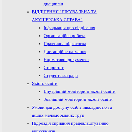
дисциплін
ВІДДІЛЕННЯ "ЛІКУВАЛЬНА ТА
АКУШЕРСЬКА СПРАВА"
Інформація про відділення
Організаційна робота
Практична підготовка
Дистанційне навчання
Нормативні документи
Старостат
Студентська рада
Якість освіти
Внутрішній моніторинг якості освіти
Зовнішній моніторинг якості освіти
Умови для доступу осіб з інвалідністю та
інших маломобільних груп
Підрозділ сприяння працевлаштуванню
випускників