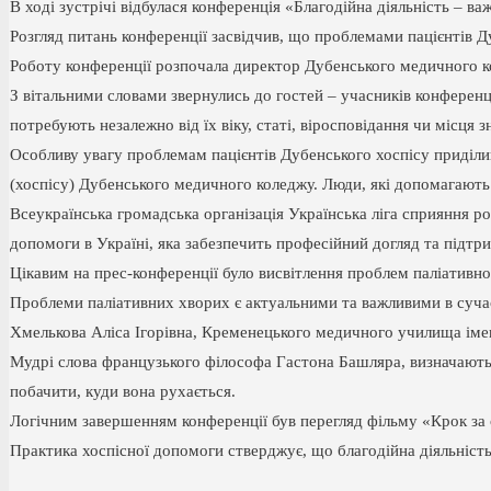
В ході зустрічі відбулася конференція «Благодійна діяльність – 
Розгляд питань конференції засвідчив, що проблемами пацієнтів Ду
Роботу конференції розпочала директор Дубенського медичного кол
З вітальними словами звернулись до гостей – учасників конференц
потребують незалежно від їх віку, статі, віросповідання чи місця 
Особливу увагу проблемам пацієнтів Дубенського хоспісу приділив
(хоспісу) Дубенського медичного коледжу. Люди, які допомагають 
Всеукраїнська громадська організація Українська ліга сприяння р
допомоги в Україні, яка забезпечить професійний догляд та підтри
Цікавим на прес-конференції було висвітлення проблем паліативно
Проблеми паліативних хворих є актуальними та важливими в суча
Хмелькова Аліса Ігорівна, Кременецького медичного училища ім
Мудрі слова французького філософа Гастона Башляра, визначають в
побачити, куди вона рухається.
Логічним завершенням конференції був перегляд фільму «Крок за 
Практика хоспісної допомоги стверджує, що благодійна діяльніс