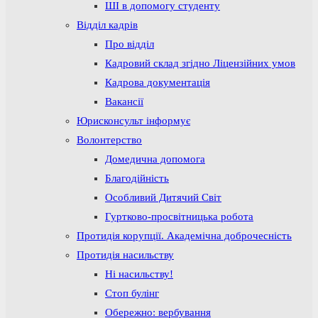
ШІ в допомогу студенту
Відділ кадрів
Про відділ
Кадровий склад згідно Ліцензійних умов
Кадрова документація
Вакансії
Юрисконсульт інформує
Волонтерство
Домедична допомога
Благодійність
Особливий Дитячий Світ
Гуртково-просвітницька робота
Протидія корупції. Академічна доброчесність
Протидія насильству
Ні насильству!
Стоп булінг
Обережно: вербування