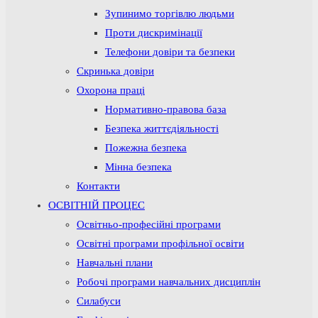
Зупинимо торгівлю людьми
Проти дискримінації
Телефони довіри та безпеки
Скринька довіри
Охорона праці
Нормативно-правова база
Безпека життєдіяльності
Пожежна безпека
Мінна безпека
Контакти
ОСВІТНІЙ ПРОЦЕС
Освітньо-професійні програми
Освітні програми профільної освіти
Навчальні плани
Робочі програми навчальних дисциплін
Силабуси