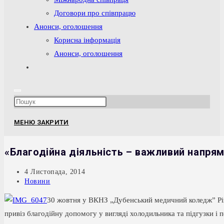
Договори про співпрацю
Анонси, оголошення
Корисна інформація
Анонси, оголошення
Перемкнути
пошук
на
Press
веб-
Escape
сайті
МЕНЮ
ЗАКРИТИ
to
close
«Благодійна діяльність – важливий напрям
the
search
Запис
4 Листопада, 2014
опубліковано:
Категорія
Новини
panel.
запису:
30 жовтня у ВКНЗ „Дубенський медичний коледж” Рівн
привіз благодійну допомогу у вигляді холодильника та підгузки і п