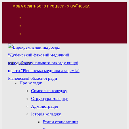
Перейти
МОВА ОСВІТНЬОГО ПРОЦЕСУ - УКРАЇНСЬКА
до
вмісту
MENU
MENU
Про коледж
Символіка коледжу
Структура коледжу
Адміністрація
Історія коледжу
Етапи становлення