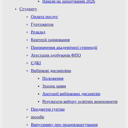
Накази на зарахування 2026
Студенту
Оплата послуг
Гуртожиток
Розклад
Критерії оцінювання
Призначення академічної стипендії
Атестація здобувачів ФПО
ЄДКІ
Вибіркові дисципліни
Положення
Зразок заяви
Анотації вибіркових дисциплін
Результати вибору освітніх компонентів
Предметні гуртки
moodle
Випускнику про працевлаштування