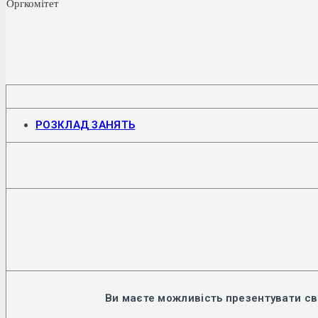
Оргкомітет
Відкриється
РОЗКЛАД ЗАНЯТЬ
в
новій
вкладці
Ви маєте можливість презентувати св