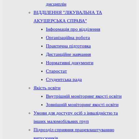
дисциплін
ВІДДІЛЕННЯ "ЛІКУВАЛЬНА ТА
АКУШЕРСЬКА СПРАВА"
Інформація про відділення
Організаційна робота
Практична підготовка
Дистанційне навчання
Нормативні документи
Старостат
Студентська рада
Якість освіти
Внутрішній моніторинг якості освіти
Зовнішній моніторинг якості освіти
Умови для доступу осіб з інвалідністю та
інших маломобільних груп
Підрозділ сприяння працевлаштуванню
випускників