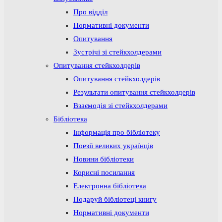
Про відділ
Нормативні документи
Опитування
Зустрічі зі стейкхолдерами
Опитування стейкхолдерів
Опитування стейкхолдерів
Результати опитування стейкхолдерів
Взаємодія зі стейкхолдерами
Бібліотека
Інформація про бібліотеку
Поезії великих українців
Новини бібліотеки
Корисні посилання
Електронна бібліотека
Подаруй бібліотеці книгу
Нормативні документи