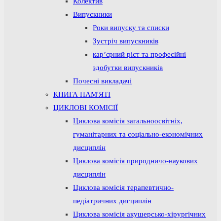
Колектив
Випускники
Роки випуску та списки
Зустріч випускників
кар’єрний ріст та професійні
здобутки випускників
Почесні викладачі
КНИГА ПАМ'ЯТІ
ЦИКЛОВІ КОМІСІЇ
Циклова комісія загальноосвітніх,
гуманітарних та соціально-економічних
дисциплін
Циклова комісія природничо-наукових
дисциплін
Циклова комісія терапевтично-
педіатричних дисциплін
Циклова комісія акушерсько-хірургічних