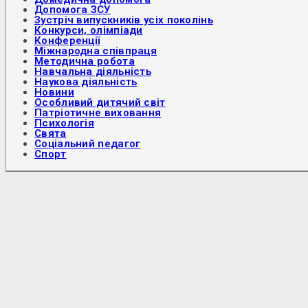
Допомога ЗСУ
Зустріч випускників усіх поколінь
Конкурси, олімпіади
Конференції
Міжнародна співпраця
Методична робота
Навчальна діяльність
Наукова діяльність
Новини
Особливий дитячий світ
Патріотичне виховання
Психологія
Свята
Соціальний педагог
Спорт