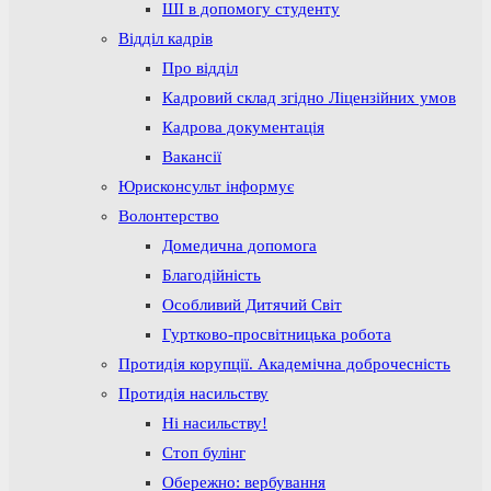
ШІ в допомогу студенту
Відділ кадрів
Про відділ
Кадровий склад згідно Ліцензійних умов
Кадрова документація
Вакансії
Юрисконсульт інформує
Волонтерство
Домедична допомога
Благодійність
Особливий Дитячий Світ
Гуртково-просвітницька робота
Протидія корупції. Академічна доброчесність
Протидія насильству
Ні насильству!
Стоп булінг
Обережно: вербування