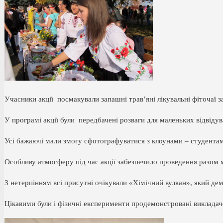
Учасники акції посмакували запашні трав’яні лікувальні фіточаї з
У програмі акції були передбачені розваги для маленьких відвіду
Усі бажаючі мали змогу сфотографуватися з клоунами – студента
Особливу атмосферу під час акції забезпечило проведення разом 
З нетерпінням всі присутні очікували «Хімічний вулкан», який де
Цікавими були і фізичні експерименти продемонстровані виклада