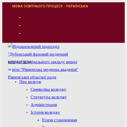
Перейти
МОВА ОСВІТНЬОГО ПРОЦЕСУ - УКРАЇНСЬКА
до
вмісту
MENU
MENU
Про коледж
Символіка коледжу
Структура коледжу
Адміністрація
Історія коледжу
Етапи становлення