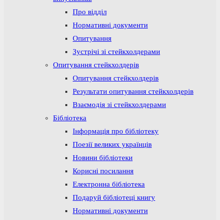
Про відділ
Нормативні документи
Опитування
Зустрічі зі стейкхолдерами
Опитування стейкхолдерів
Опитування стейкхолдерів
Результати опитування стейкхолдерів
Взаємодія зі стейкхолдерами
Бібліотека
Інформація про бібліотеку
Поезії великих українців
Новини бібліотеки
Корисні посилання
Електронна бібліотека
Подаруй бібліотеці книгу
Нормативні документи