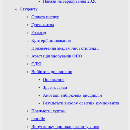
Накази на зарахування 2026
Студенту
Оплата послуг
Гуртожиток
Розклад
Критерії оцінювання
Призначення академічної стипендії
Атестація здобувачів ФПО
ЄДКІ
Вибіркові дисципліни
Положення
Зразок заяви
Анотації вибіркових дисциплін
Результати вибору освітніх компонентів
Предметні гуртки
moodle
Випускнику про працевлаштування