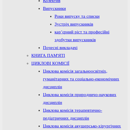
Колектив
Випускники
Роки випуску та списки
Зустріч випускників
кар’єрний ріст та професійні
здобутки випускників
Почесні викладачі
КНИГА ПАМ'ЯТІ
ЦИКЛОВІ КОМІСІЇ
Циклова комісія загальноосвітніх,
гуманітарних та соціально-економічних
дисциплін
Циклова комісія природничо-наукових
дисциплін
Циклова комісія терапевтично-
педіатричних дисциплін
Циклова комісія акушерсько-хірургічних