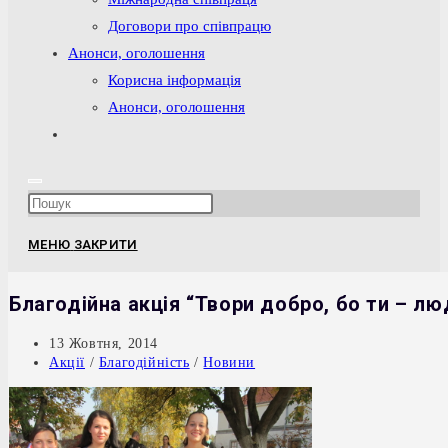
Договори про співпрацю
Анонси, оголошення
Корисна інформація
Анонси, оголошення
Перемкнути
пошук
на
Press
веб-
Escape
сайті
МЕНЮ
ЗАКРИТИ
to
close
Благодійна акція “Твори добро, бо ти – л
the
search
Запис
13 Жовтня, 2014
опубліковано:
Категорія
Акції
/
Благодійність
/
Новини
panel.
запису: