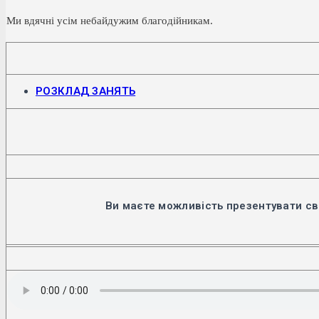
Ми вдячні усім небайдужим благодійникам.
Відкриється
РОЗКЛАД ЗАНЯТЬ
в
новій
вкладці
Ви маєте можливість презентувати св