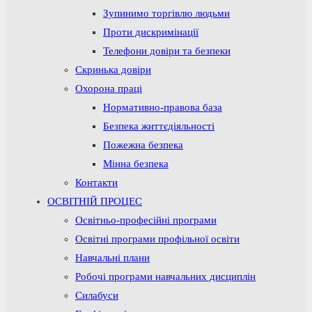
Зупинимо торгівлю людьми
Проти дискримінації
Телефони довіри та безпеки
Скринька довіри
Охорона праці
Нормативно-правова база
Безпека життєдіяльності
Пожежна безпека
Мінна безпека
Контакти
ОСВІТНІЙ ПРОЦЕС
Освітньо-професійні програми
Освітні програми профільної освіти
Навчальні плани
Робочі програми навчальних дисциплін
Силабуси