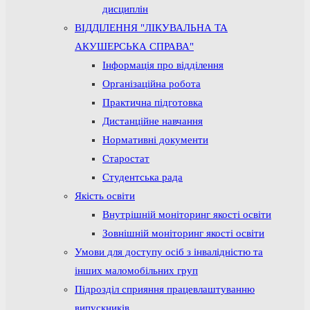
дисциплін
ВІДДІЛЕННЯ "ЛІКУВАЛЬНА ТА
АКУШЕРСЬКА СПРАВА"
Інформація про відділення
Організаційна робота
Практична підготовка
Дистанційне навчання
Нормативні документи
Старостат
Студентська рада
Якість освіти
Внутрішній моніторинг якості освіти
Зовнішній моніторинг якості освіти
Умови для доступу осіб з інвалідністю та
інших маломобільних груп
Підрозділ сприяння працевлаштуванню
випускників