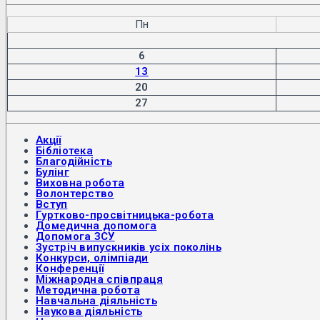
Пн
6
13
20
27
Акції
Бібліотека
Благодійність
Булінг
Виховна робота
Волонтерство
Вступ
Гуртково-просвітницька-робота
Домедична допомога
Допомога ЗСУ
Зустріч випускників усіх поколінь
Конкурси, олімпіади
Конференції
Міжнародна співпраця
Методична робота
Навчальна діяльність
Наукова діяльність