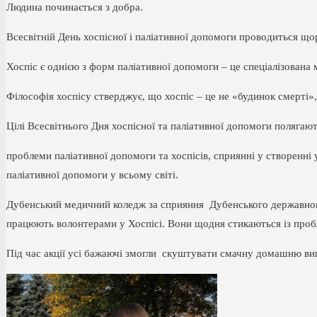
Людина починається з добра.
Всесвітній День хоспісної і паліативної допомоги проводиться що
Хоспіс є однією з форм паліативної допомоги – це спеціалізована
Філософія хоспісу стверджує, що хоспіс – це не «будинок смерті»
Цілі Всесвітнього Дня хоспісної та паліативної допомоги полягаю
проблеми паліативної допомоги та хоспісів, сприянні у створенні
паліативної допомоги у всьому світі.
Дубенський медичний коледж за сприяння Дубенського державного і
працюють волонтерами у Хоспісі. Вони щодня стикаються із пробл
Під час акції усі бажаючі змогли скуштувати смачну домашню випі