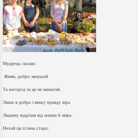
Мудрець сказав:
Живи, добро звершай
Та нагород за це не вимагай.
Лише в добро і вишу правду віра
Людину відрізня від мавпи й звіра.
Нехай ця істина стара: