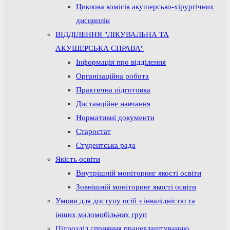
Циклова комісія акушерсько-хірургічних
дисциплін
ВІДДІЛЕННЯ "ЛІКУВАЛЬНА ТА
АКУШЕРСЬКА СПРАВА"
Інформація про відділення
Організаційна робота
Практична підготовка
Дистанційне навчання
Нормативні документи
Старостат
Студентська рада
Якість освіти
Внутрішній моніторинг якості освіти
Зовнішній моніторинг якості освіти
Умови для доступу осіб з інвалідністю та
інших маломобільних груп
Підрозділ сприяння працевлаштуванню