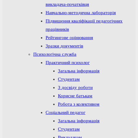
викладача-початківця
Навчально-методична лабораторія
Підвищення кваліфікації педагогічних
працівників
Рейтингове оцінювання
Зразки документів
Психологічна служба
Практичний психолог
Загальна інформація
Студентам
З досвіду роботи
Корисне батькам
Робота з колективом
Соціальний педагог
Загальна інформація
Студентам
Викладачам