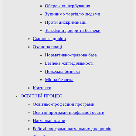
Обережно: вербування
Зупинимо торгівлю людьми
Проти дискримінації
Телефони довіри та безпеки
Скринька довіри
Охорона праці
Нормативно-правова база
Безпека життєдіяльності
Пожежна безпека
Мінна безпека
Контакти
ОСВІТНІЙ ПРОЦЕС
Освітньо-професійні програми
Освітні програми профільної освіти
Навчальні плани
Робочі програми навчальних дисциплін