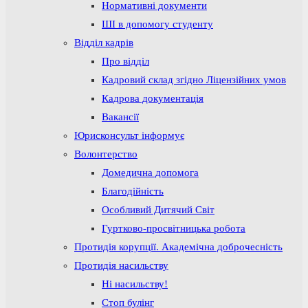
Нормативні документи
ШІ в допомогу студенту
Відділ кадрів
Про відділ
Кадровий склад згідно Ліцензійних умов
Кадрова документація
Вакансії
Юрисконсульт інформує
Волонтерство
Домедична допомога
Благодійність
Особливий Дитячий Світ
Гуртково-просвітницька робота
Протидія корупції. Академічна доброчесність
Протидія насильству
Ні насильству!
Стоп булінг