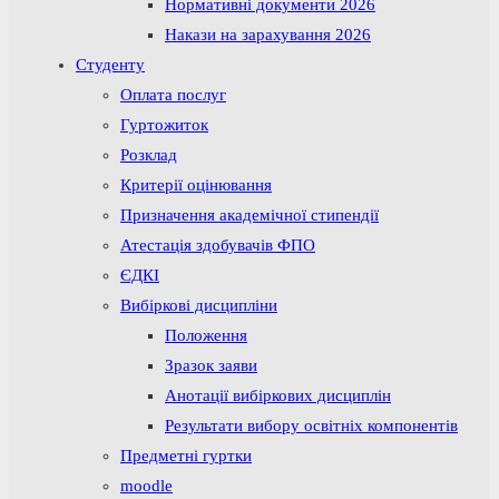
Нормативні документи 2026
Накази на зарахування 2026
Студенту
Оплата послуг
Гуртожиток
Розклад
Критерії оцінювання
Призначення академічної стипендії
Атестація здобувачів ФПО
ЄДКІ
Вибіркові дисципліни
Положення
Зразок заяви
Анотації вибіркових дисциплін
Результати вибору освітніх компонентів
Предметні гуртки
moodle