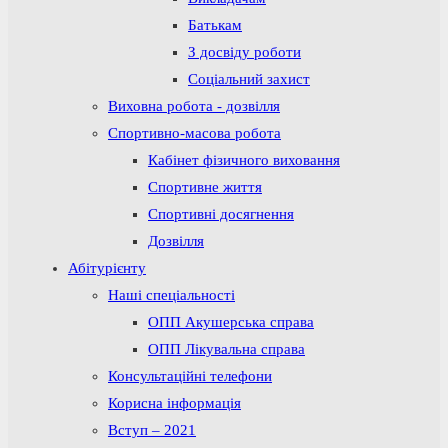
Батькам
З досвіду роботи
Соціальний захист
Виховна робота - дозвілля
Спортивно-масова робота
Кабінет фізичного виховання
Спортивне життя
Спортивні досягнення
Дозвілля
Абітурієнту
Наші спеціальності
ОПП Акушерська справа
ОПП Лікувальна справа
Консультаційні телефони
Корисна інформація
Вступ – 2021