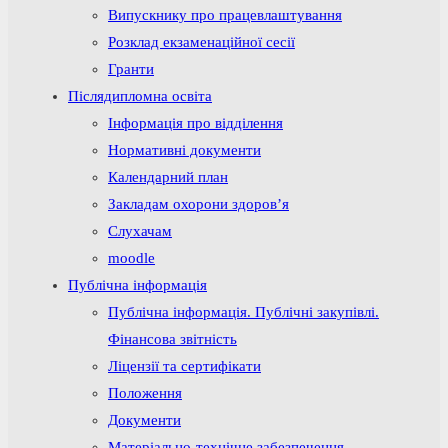
Випускнику про працевлаштування
Розклад екзаменаційної сесії
Гранти
Післядипломна освіта
Інформація про відділення
Нормативні документи
Календарний план
Закладам охорони здоров’я
Слухачам
moodle
Публічна інформація
Публічна інформація. Публічні закупівлі.
Фінансова звітність
Ліцензії та сертифікати
Положення
Документи
Матеріально-технічне забезпечення