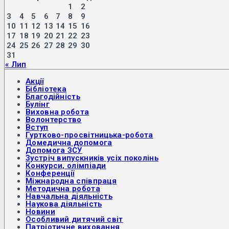
1
2
3
4
5
6
7
8
9
10
11
12
13
14
15
16
17
18
19
20
21
22
23
24
25
26
27
28
29
30
31
« Лип
Акції
Бібліотека
Благодійність
Булінг
Виховна робота
Волонтерство
Вступ
Гуртково-просвітницька-робота
Домедична допомога
Допомога ЗСУ
Зустріч випускників усіх поколінь
Конкурси, олімпіади
Конференції
Міжнародна співпраця
Методична робота
Навчальна діяльність
Наукова діяльність
Новини
Особливий дитячий світ
Патріотичне виховання