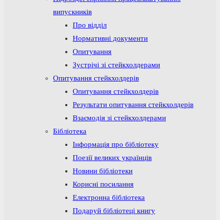
випускників
Про відділ
Нормативні документи
Опитування
Зустрічі зі стейкхолдерами
Опитування стейкхолдерів
Опитування стейкхолдерів
Результати опитування стейкхолдерів
Взаємодія зі стейкхолдерами
Бібліотека
Інформація про бібліотеку
Поезії великих українців
Новини бібліотеки
Корисні посилання
Електронна бібліотека
Подаруй бібліотеці книгу