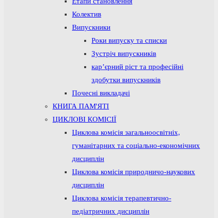
Етапи становлення
Колектив
Випускники
Роки випуску та списки
Зустріч випускників
кар’єрний ріст та професійні
здобутки випускників
Почесні викладачі
КНИГА ПАМ'ЯТІ
ЦИКЛОВІ КОМІСІЇ
Циклова комісія загальноосвітніх,
гуманітарних та соціально-економічних
дисциплін
Циклова комісія природничо-наукових
дисциплін
Циклова комісія терапевтично-
педіатричних дисциплін