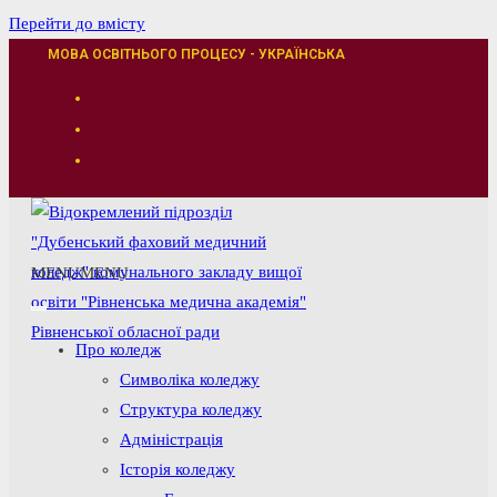
Перейти до вмісту
МОВА ОСВІТНЬОГО ПРОЦЕСУ - УКРАЇНСЬКА
MENU
MENU
Про коледж
Символіка коледжу
Структура коледжу
Адміністрація
Історія коледжу