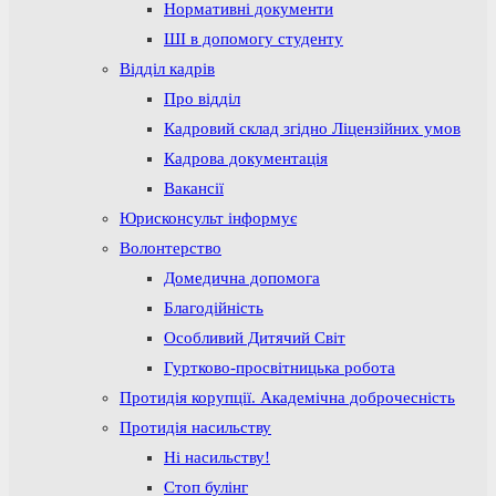
Нормативні документи
ШІ в допомогу студенту
Відділ кадрів
Про відділ
Кадровий склад згідно Ліцензійних умов
Кадрова документація
Вакансії
Юрисконсульт інформує
Волонтерство
Домедична допомога
Благодійність
Особливий Дитячий Світ
Гуртково-просвітницька робота
Протидія корупції. Академічна доброчесність
Протидія насильству
Ні насильству!
Стоп булінг