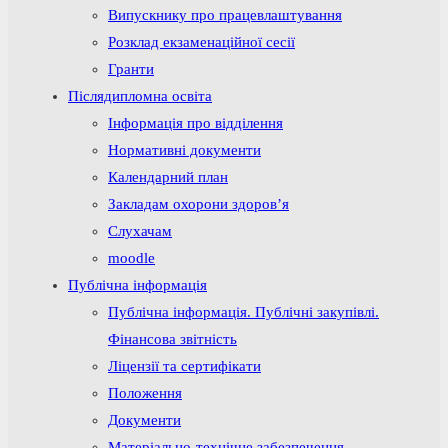
Випускнику про працевлаштування
Розклад екзаменаційної сесії
Гранти
Післядипломна освіта
Інформація про відділення
Нормативні документи
Календарний план
Закладам охорони здоров’я
Слухачам
moodle
Публічна інформація
Публічна інформація. Публічні закупівлі.
Фінансова звітність
Ліцензії та сертифікати
Положення
Документи
Матеріально-технічне забезпечення