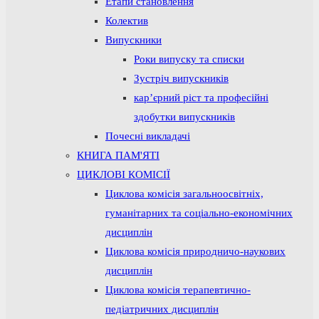
Етапи становлення
Колектив
Випускники
Роки випуску та списки
Зустріч випускників
кар’єрний ріст та професійні
здобутки випускників
Почесні викладачі
КНИГА ПАМ'ЯТІ
ЦИКЛОВІ КОМІСІЇ
Циклова комісія загальноосвітніх,
гуманітарних та соціально-економічних
дисциплін
Циклова комісія природничо-наукових
дисциплін
Циклова комісія терапевтично-
педіатричних дисциплін