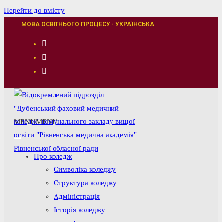
Перейти до вмісту
МОВА ОСВІТНЬОГО ПРОЦЕСУ - УКРАЇНСЬКА
MENU
MENU
Про коледж
Символіка коледжу
Структура коледжу
Адміністрація
Історія коледжу