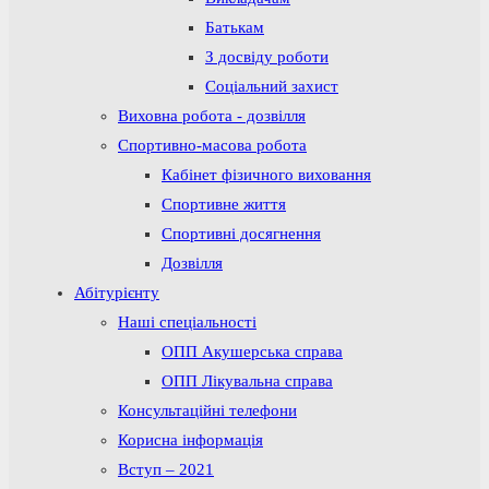
Батькам
З досвіду роботи
Соціальний захист
Виховна робота - дозвілля
Спортивно-масова робота
Кабінет фізичного виховання
Спортивне життя
Спортивні досягнення
Дозвілля
Абітурієнту
Наші спеціальності
ОПП Акушерська справа
ОПП Лікувальна справа
Консультаційні телефони
Корисна інформація
Вступ – 2021