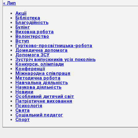
« Лип
Акції
Бібліотека
Благодійність
Булінг
Виховна робота
Волонтерство
Вступ
Гуртково-просвітницька-робота
Домедична допомога
Допомога ЗСУ
Зустріч випускників усіх поколінь
Конкурси, олімпіади
Конференції
Міжнародна співпраця
Методична робота
Навчальна діяльність
Наукова діяльність
Новини
Особливий дитячий світ
Патріотичне виховання
Психологія
Свята
Соціальний педагог
Спорт