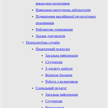
викладача-початківця
Навчально-методична лабораторія
Підвищення кваліфікації педагогічних
працівників
Рейтингове оцінювання
Зразки документів
Психологічна служба
Практичний психолог
Загальна інформація
Студентам
З досвіду роботи
Корисне батькам
Робота з колективом
Соціальний педагог
Загальна інформація
Студентам
Викладачам