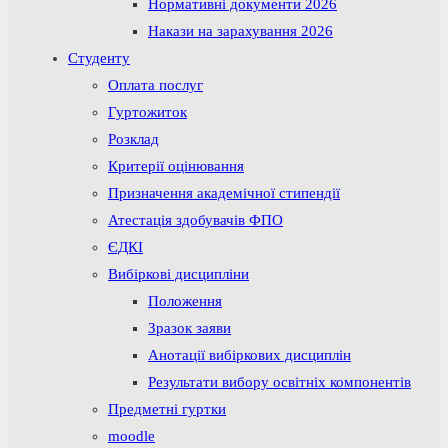
Нормативні документи 2026
Накази на зарахування 2026
Студенту
Оплата послуг
Гуртожиток
Розклад
Критерії оцінювання
Призначення академічної стипендії
Атестація здобувачів ФПО
ЄДКІ
Вибіркові дисципліни
Положення
Зразок заяви
Анотації вибіркових дисциплін
Результати вибору освітніх компонентів
Предметні гуртки
moodle