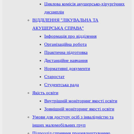
Циклова комісія акушерсько-хірургічних
дисциплін
ВІДДІЛЕННЯ "ЛІКУВАЛЬНА ТА
АКУШЕРСЬКА СПРАВА"
Інформація про відділення
Організаційна робота
Практична підготовка
Дистанційне навчання
Нормативні документи
Старостат
Студентська рада
Якість освіти
Внутрішній моніторинг якості освіти
Зовнішній моніторинг якості освіти
Умови для доступу осіб з інвалідністю та
інших маломобільних груп
Підрозділ сприяння працевлаштуванню