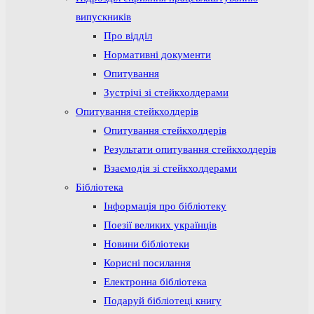
випускників
Про відділ
Нормативні документи
Опитування
Зустрічі зі стейкхолдерами
Опитування стейкхолдерів
Опитування стейкхолдерів
Результати опитування стейкхолдерів
Взаємодія зі стейкхолдерами
Бібліотека
Інформація про бібліотеку
Поезії великих українців
Новини бібліотеки
Корисні посилання
Електронна бібліотека
Подаруй бібліотеці книгу