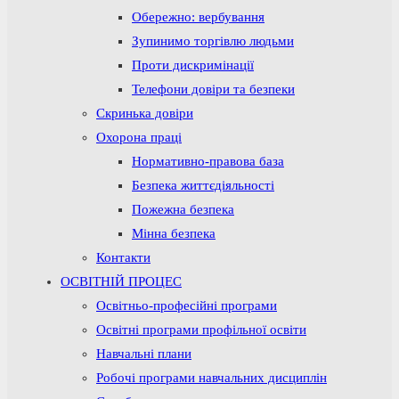
Обережно: вербування
Зупинимо торгівлю людьми
Проти дискримінації
Телефони довіри та безпеки
Скринька довіри
Охорона праці
Нормативно-правова база
Безпека життєдіяльності
Пожежна безпека
Мінна безпека
Контакти
ОСВІТНІЙ ПРОЦЕС
Освітньо-професійні програми
Освітні програми профільної освіти
Навчальні плани
Робочі програми навчальних дисциплін