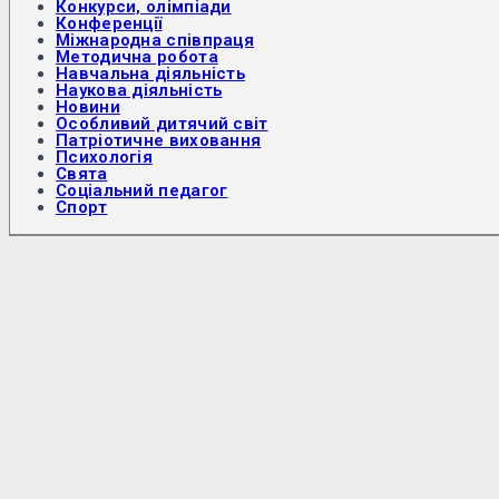
Конкурси, олімпіади
Конференції
Міжнародна співпраця
Методична робота
Навчальна діяльність
Наукова діяльність
Новини
Особливий дитячий світ
Патріотичне виховання
Психологія
Свята
Соціальний педагог
Спорт