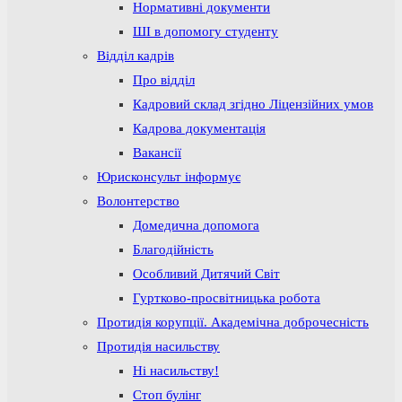
Нормативні документи
ШІ в допомогу студенту
Відділ кадрів
Про відділ
Кадровий склад згідно Ліцензійних умов
Кадрова документація
Вакансії
Юрисконсульт інформує
Волонтерство
Домедична допомога
Благодійність
Особливий Дитячий Світ
Гуртково-просвітницька робота
Протидія корупції. Академічна доброчесність
Протидія насильству
Ні насильству!
Стоп булінг