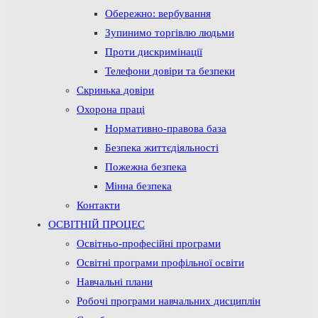
Обережно: вербування
Зупинимо торгівлю людьми
Проти дискримінації
Телефони довіри та безпеки
Скринька довіри
Охорона праці
Нормативно-правова база
Безпека життєдіяльності
Пожежна безпека
Мінна безпека
Контакти
ОСВІТНІЙ ПРОЦЕС
Освітньо-професійні програми
Освітні програми профільної освіти
Навчальні плани
Робочі програми навчальних дисциплін