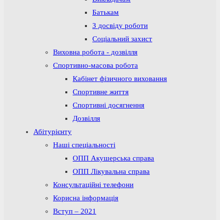
Батькам
З досвіду роботи
Соціальний захист
Виховна робота - дозвілля
Спортивно-масова робота
Кабінет фізичного виховання
Спортивне життя
Спортивні досягнення
Дозвілля
Абітурієнту
Наші спеціальності
ОПП Акушерська справа
ОПП Лікувальна справа
Консультаційні телефони
Корисна інформація
Вступ – 2021