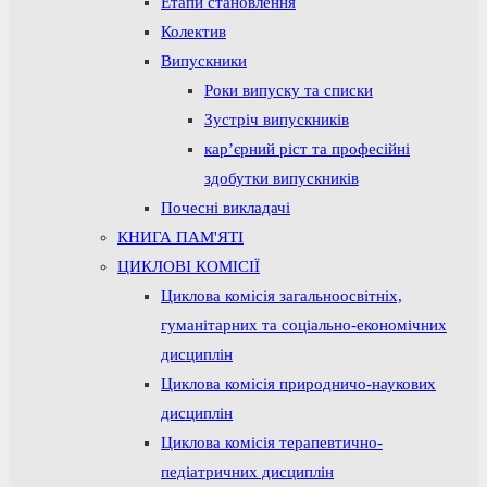
Етапи становлення
Колектив
Випускники
Роки випуску та списки
Зустріч випускників
кар’єрний ріст та професійні
здобутки випускників
Почесні викладачі
КНИГА ПАМ'ЯТІ
ЦИКЛОВІ КОМІСІЇ
Циклова комісія загальноосвітніх,
гуманітарних та соціально-економічних
дисциплін
Циклова комісія природничо-наукових
дисциплін
Циклова комісія терапевтично-
педіатричних дисциплін