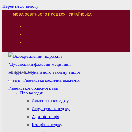
Перейти до вмісту
МОВА ОСВІТНЬОГО ПРОЦЕСУ - УКРАЇНСЬКА
MENU
MENU
Про коледж
Символіка коледжу
Структура коледжу
Адміністрація
Історія коледжу