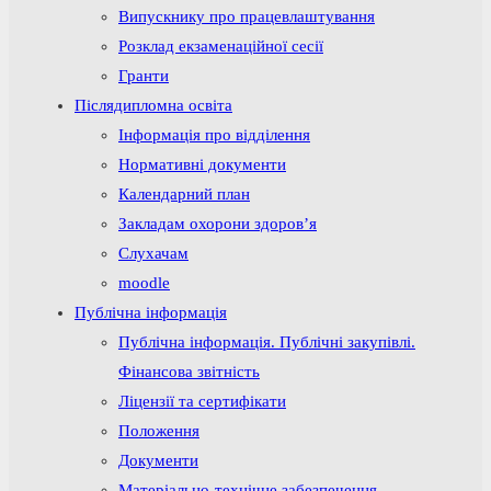
Випускнику про працевлаштування
Розклад екзаменаційної сесії
Гранти
Післядипломна освіта
Інформація про відділення
Нормативні документи
Календарний план
Закладам охорони здоров’я
Слухачам
moodle
Публічна інформація
Публічна інформація. Публічні закупівлі.
Фінансова звітність
Ліцензії та сертифікати
Положення
Документи
Матеріально-технічне забезпечення