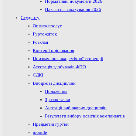
Нормативні документи 2026
Накази на зарахування 2026
Студенту
Оплата послуг
Гуртожиток
Розклад
Критерії оцінювання
Призначення академічної стипендії
Атестація здобувачів ФПО
ЄДКІ
Вибіркові дисципліни
Положення
Зразок заяви
Анотації вибіркових дисциплін
Результати вибору освітніх компонентів
Предметні гуртки
moodle