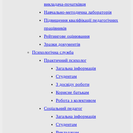
викладача-початківця
Навчально-методична лабораторія
Підвищення кваліфікації педагогічних
працівників
Рейтингове оцінювання
Зразки документів
Психологічна служба
Практичний психолог
Загальна інформація
Студентам
З досвіду роботи
Корисне батькам
Робота з колективом
Соціальний педагог
Загальна інформація
Студентам
Викладачам