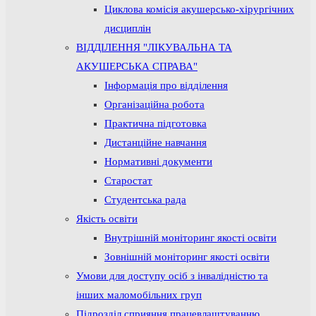
Циклова комісія акушерсько-хірургічних
дисциплін
ВІДДІЛЕННЯ "ЛІКУВАЛЬНА ТА
АКУШЕРСЬКА СПРАВА"
Інформація про відділення
Організаційна робота
Практична підготовка
Дистанційне навчання
Нормативні документи
Старостат
Студентська рада
Якість освіти
Внутрішній моніторинг якості освіти
Зовнішній моніторинг якості освіти
Умови для доступу осіб з інвалідністю та
інших маломобільних груп
Підрозділ сприяння працевлаштуванню