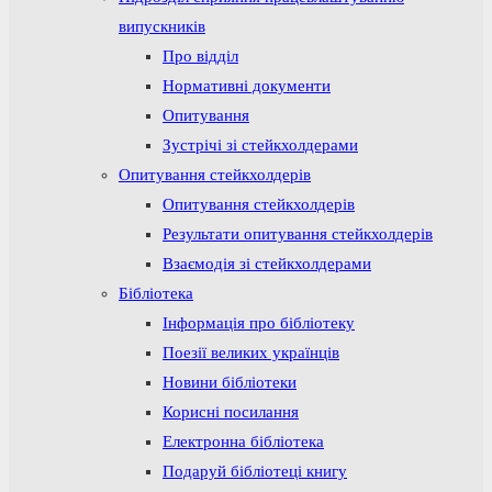
випускників
Про відділ
Нормативні документи
Опитування
Зустрічі зі стейкхолдерами
Опитування стейкхолдерів
Опитування стейкхолдерів
Результати опитування стейкхолдерів
Взаємодія зі стейкхолдерами
Бібліотека
Інформація про бібліотеку
Поезії великих українців
Новини бібліотеки
Корисні посилання
Електронна бібліотека
Подаруй бібліотеці книгу