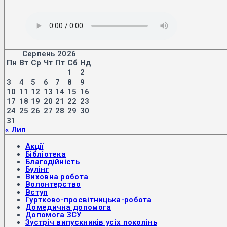
Серпень 2026
Пн
Вт
Ср
Чт
Пт
Сб
Нд
1
2
3
4
5
6
7
8
9
10
11
12
13
14
15
16
17
18
19
20
21
22
23
24
25
26
27
28
29
30
31
« Лип
Акції
Бібліотека
Благодійність
Булінг
Виховна робота
Волонтерство
Вступ
Гуртково-просвітницька-робота
Домедична допомога
Допомога ЗСУ
Зустріч випускників усіх поколінь