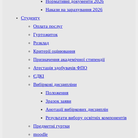
Нормативні документи 2026
Накази на зарахування 2026
Студенту
Оплата послуг
Гуртожиток
Розклад
Критерії оцінювання
Призначення академічної стипендії
Атестація здобувачів ФПО
ЄДКІ
Вибіркові дисципліни
Положення
Зразок заяви
Анотації вибіркових дисциплін
Результати вибору освітніх компонентів
Предметні гуртки
moodle