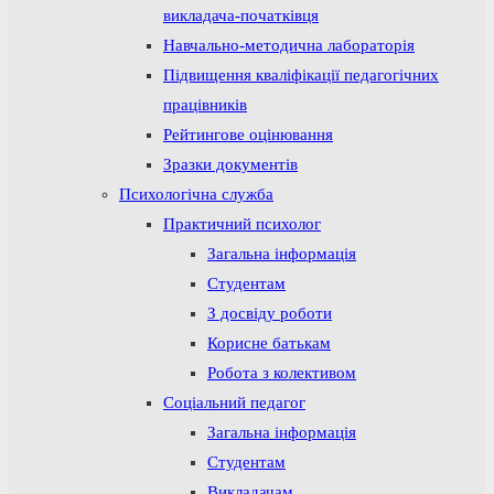
викладача-початківця
Навчально-методична лабораторія
Підвищення кваліфікації педагогічних
працівників
Рейтингове оцінювання
Зразки документів
Психологічна служба
Практичний психолог
Загальна інформація
Студентам
З досвіду роботи
Корисне батькам
Робота з колективом
Соціальний педагог
Загальна інформація
Студентам
Викладачам