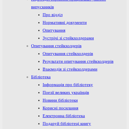
випускників
Про відділ
Нормативні документи
Опитування
Зустрічі зі стейкхолдерами
Опитування стейкхолдерів
Опитування стейкхолдерів
Результати опитування стейкхолдерів
Взаємодія зі стейкхолдерами
Бібліотека
Інформація про бібліотеку
Поезії великих українців
Новини бібліотеки
Корисні посилання
Електронна бібліотека
Подаруй бібліотеці книгу