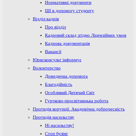
Нормативні документи
ШІ в допомогу студенту
Відділ кадрів
Про відділ
Кадровий склад згідно Ліцензійних умов
Кадрова документація
Вакансії
Юрисконсульт інформує
Волонтерство
Домедична допомога
Благодійність
Особливий Дитячий Світ
Гуртково-просвітницька робота
Протидія корупції. Академічна доброчесність
Протидія насильству
Ні насильству!
Стоп булінг