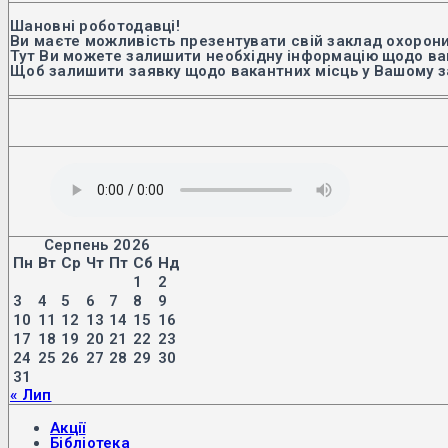
Шановні роботодавці!
Ви маєте можливість презентувати свій заклад охорони
Тут Ви можете залишити необхідну інформацію щодо вак
Щоб залишити заявку щодо вакантних місць у Вашому з
Серпень 2026
Пн
Вт
Ср
Чт
Пт
Сб
Нд
1
2
3
4
5
6
7
8
9
10
11
12
13
14
15
16
17
18
19
20
21
22
23
24
25
26
27
28
29
30
31
« Лип
Акції
Бібліотека