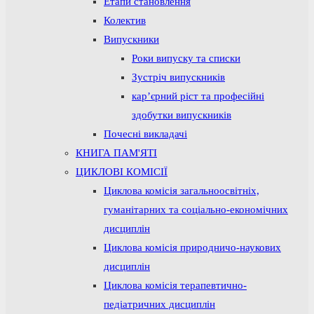
Етапи становлення
Колектив
Випускники
Роки випуску та списки
Зустріч випускників
кар’єрний ріст та професійні
здобутки випускників
Почесні викладачі
КНИГА ПАМ'ЯТІ
ЦИКЛОВІ КОМІСІЇ
Циклова комісія загальноосвітніх,
гуманітарних та соціально-економічних
дисциплін
Циклова комісія природничо-наукових
дисциплін
Циклова комісія терапевтично-
педіатричних дисциплін