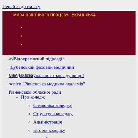
Перейти до вмісту
МОВА ОСВІТНЬОГО ПРОЦЕСУ - УКРАЇНСЬКА
MENU
MENU
Про коледж
Символіка коледжу
Структура коледжу
Адміністрація
Історія коледжу