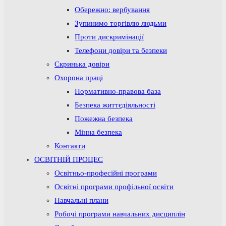
Обережно: вербування
Зупинимо торгівлю людьми
Проти дискримінації
Телефони довіри та безпеки
Скринька довіри
Охорона праці
Нормативно-правова база
Безпека життєдіяльності
Пожежна безпека
Мінна безпека
Контакти
ОСВІТНІЙ ПРОЦЕС
Освітньо-професійні програми
Освітні програми профільної освіти
Навчальні плани
Робочі програми навчальних дисциплін