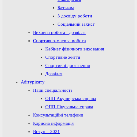
Батькам
З досвіду роботи
Соціальний захист
Виховна робота - дозвілля
Спортивно-масова робота
Кабінет фізичного виховання
Спортивне життя
Спортивні досягнення
Дозвілля
Абітурієнту
Наші спеціальності
ОПП Акушерська справа
ОПП Лікувальна справа
Консультаційні телефони
Корисна інформація
Вступ – 2021