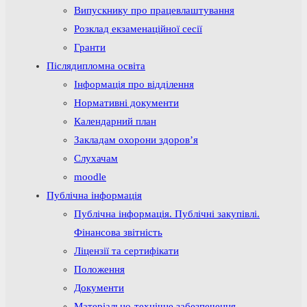
Випускнику про працевлаштування
Розклад екзаменаційної сесії
Гранти
Післядипломна освіта
Інформація про відділення
Нормативні документи
Календарний план
Закладам охорони здоров’я
Слухачам
moodle
Публічна інформація
Публічна інформація. Публічні закупівлі.
Фінансова звітність
Ліцензії та сертифікати
Положення
Документи
Матеріально-технічне забезпечення