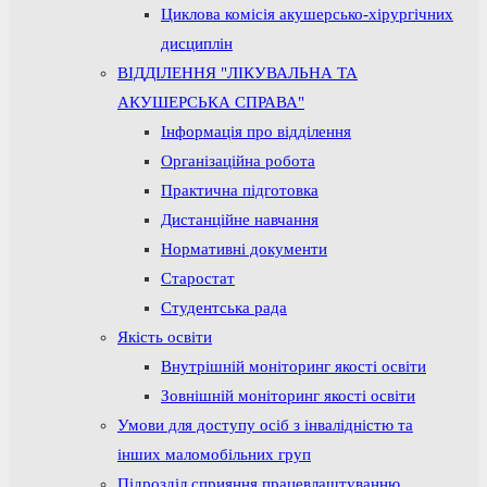
Циклова комісія акушерсько-хірургічних
дисциплін
ВІДДІЛЕННЯ "ЛІКУВАЛЬНА ТА
АКУШЕРСЬКА СПРАВА"
Інформація про відділення
Організаційна робота
Практична підготовка
Дистанційне навчання
Нормативні документи
Старостат
Студентська рада
Якість освіти
Внутрішній моніторинг якості освіти
Зовнішній моніторинг якості освіти
Умови для доступу осіб з інвалідністю та
інших маломобільних груп
Підрозділ сприяння працевлаштуванню