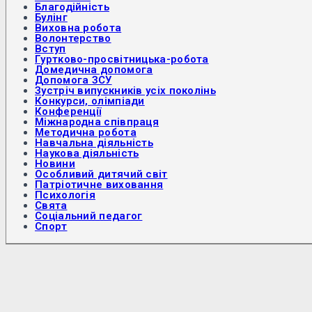
Благодійність
Булінг
Виховна робота
Волонтерство
Вступ
Гуртково-просвітницька-робота
Домедична допомога
Допомога ЗСУ
Зустріч випускників усіх поколінь
Конкурси, олімпіади
Конференції
Міжнародна співпраця
Методична робота
Навчальна діяльність
Наукова діяльність
Новини
Особливий дитячий світ
Патріотичне виховання
Психологія
Свята
Соціальний педагог
Спорт