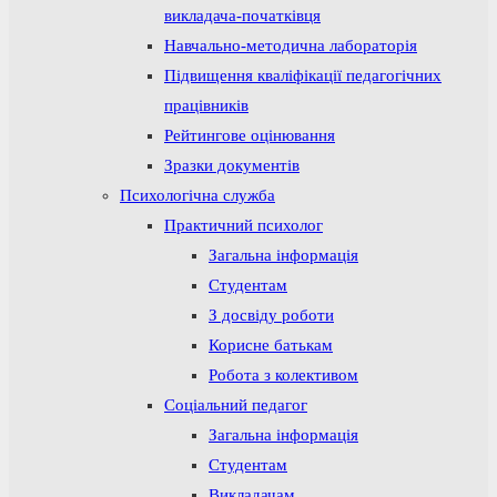
викладача-початківця
Навчально-методична лабораторія
Підвищення кваліфікації педагогічних
працівників
Рейтингове оцінювання
Зразки документів
Психологічна служба
Практичний психолог
Загальна інформація
Студентам
З досвіду роботи
Корисне батькам
Робота з колективом
Соціальний педагог
Загальна інформація
Студентам
Викладачам