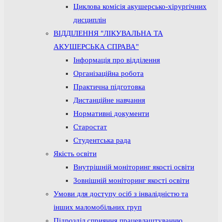
Циклова комісія акушерсько-хірургічних
дисциплін
ВІДДІЛЕННЯ "ЛІКУВАЛЬНА ТА
АКУШЕРСЬКА СПРАВА"
Інформація про відділення
Організаційна робота
Практична підготовка
Дистанційне навчання
Нормативні документи
Старостат
Студентська рада
Якість освіти
Внутрішній моніторинг якості освіти
Зовнішній моніторинг якості освіти
Умови для доступу осіб з інвалідністю та
інших маломобільних груп
Підрозділ сприяння працевлаштуванню