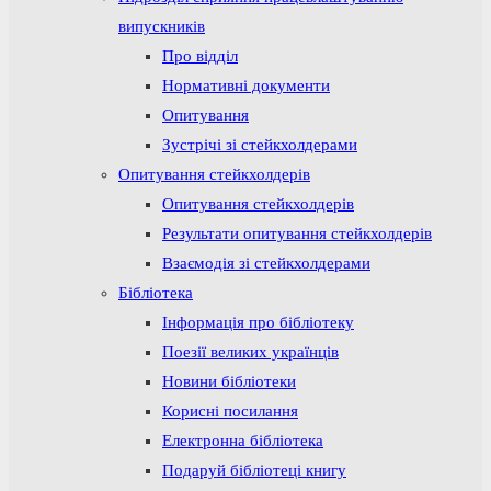
випускників
Про відділ
Нормативні документи
Опитування
Зустрічі зі стейкхолдерами
Опитування стейкхолдерів
Опитування стейкхолдерів
Результати опитування стейкхолдерів
Взаємодія зі стейкхолдерами
Бібліотека
Інформація про бібліотеку
Поезії великих українців
Новини бібліотеки
Корисні посилання
Електронна бібліотека
Подаруй бібліотеці книгу