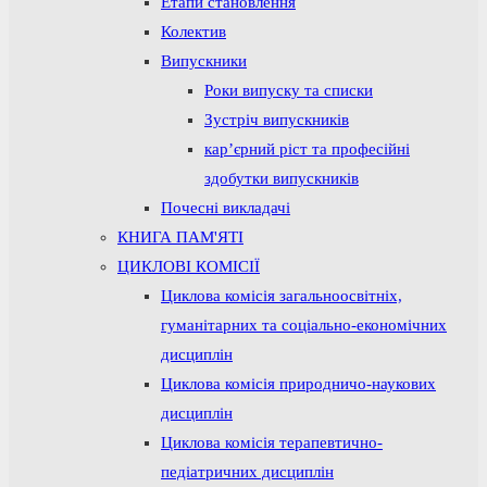
Етапи становлення
Колектив
Випускники
Роки випуску та списки
Зустріч випускників
кар’єрний ріст та професійні
здобутки випускників
Почесні викладачі
КНИГА ПАМ'ЯТІ
ЦИКЛОВІ КОМІСІЇ
Циклова комісія загальноосвітніх,
гуманітарних та соціально-економічних
дисциплін
Циклова комісія природничо-наукових
дисциплін
Циклова комісія терапевтично-
педіатричних дисциплін