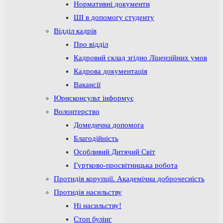
Нормативні документи
ШІ в допомогу студенту
Відділ кадрів
Про відділ
Кадровий склад згідно Ліцензійних умов
Кадрова документація
Вакансії
Юрисконсульт інформує
Волонтерство
Домедична допомога
Благодійність
Особливий Дитячий Світ
Гуртково-просвітницька робота
Протидія корупції. Академічна доброчесність
Протидія насильству
Ні насильству!
Стоп булінг