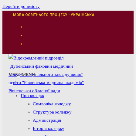
Перейти до вмісту
МОВА ОСВІТНЬОГО ПРОЦЕСУ - УКРАЇНСЬКА
MENU
MENU
Про коледж
Символіка коледжу
Структура коледжу
Адміністрація
Історія коледжу