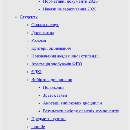
Нормативні документи 2026
Накази на зарахування 2026
Студенту
Оплата послуг
Гуртожиток
Розклад
Критерії оцінювання
Призначення академічної стипендії
Атестація здобувачів ФПО
ЄДКІ
Вибіркові дисципліни
Положення
Зразок заяви
Анотації вибіркових дисциплін
Результати вибору освітніх компонентів
Предметні гуртки
moodle