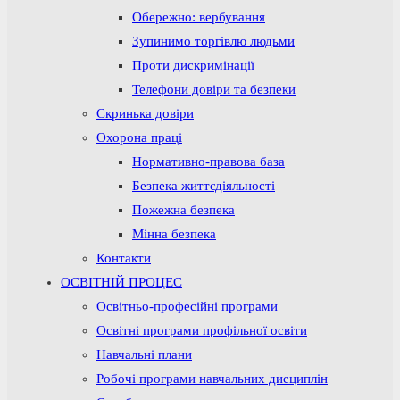
Обережно: вербування
Зупинимо торгівлю людьми
Проти дискримінації
Телефони довіри та безпеки
Скринька довіри
Охорона праці
Нормативно-правова база
Безпека життєдіяльності
Пожежна безпека
Мінна безпека
Контакти
ОСВІТНІЙ ПРОЦЕС
Освітньо-професійні програми
Освітні програми профільної освіти
Навчальні плани
Робочі програми навчальних дисциплін