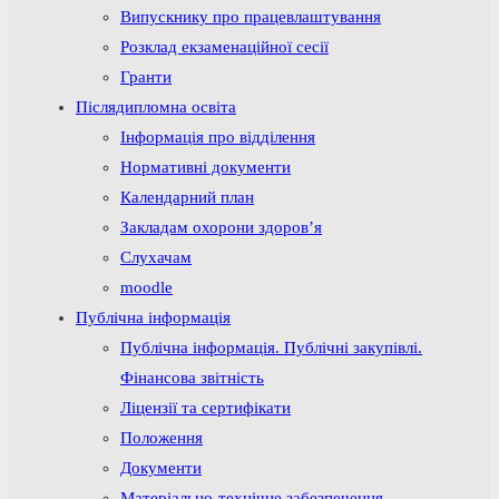
Випускнику про працевлаштування
Розклад екзаменаційної сесії
Гранти
Післядипломна освіта
Інформація про відділення
Нормативні документи
Календарний план
Закладам охорони здоров’я
Слухачам
moodle
Публічна інформація
Публічна інформація. Публічні закупівлі.
Фінансова звітність
Ліцензії та сертифікати
Положення
Документи
Матеріально-технічне забезпечення