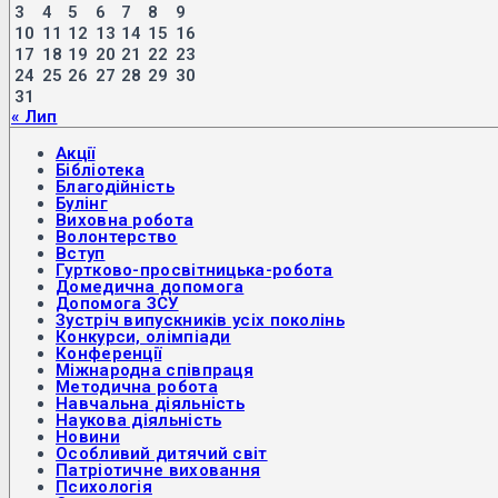
3
4
5
6
7
8
9
10
11
12
13
14
15
16
17
18
19
20
21
22
23
24
25
26
27
28
29
30
31
« Лип
Акції
Бібліотека
Благодійність
Булінг
Виховна робота
Волонтерство
Вступ
Гуртково-просвітницька-робота
Домедична допомога
Допомога ЗСУ
Зустріч випускників усіх поколінь
Конкурси, олімпіади
Конференції
Міжнародна співпраця
Методична робота
Навчальна діяльність
Наукова діяльність
Новини
Особливий дитячий світ
Патріотичне виховання
Психологія