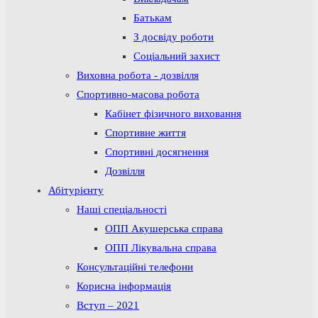
Батькам
З досвіду роботи
Соціальний захист
Виховна робота - дозвілля
Спортивно-масова робота
Кабінет фізичного виховання
Спортивне життя
Спортивні досягнення
Дозвілля
Абітурієнту
Наші спеціальності
ОПП Акушерська справа
ОПП Лікувальна справа
Консультаційні телефони
Корисна інформація
Вступ – 2021