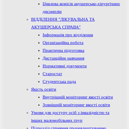
Циклова комісія акушерсько-хірургічних
дисциплін
ВІДДІЛЕННЯ "ЛІКУВАЛЬНА ТА
АКУШЕРСЬКА СПРАВА"
Інформація про відділення
Організаційна робота
Практична підготовка
Дистанційне навчання
Нормативні документи
Старостат
Студентська рада
Якість освіти
Внутрішній моніторинг якості освіти
Зовнішній моніторинг якості освіти
Умови для доступу осіб з інвалідністю та
інших маломобільних груп
Підрозділ сприяння працевлаштуванню