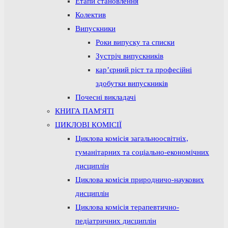
Етапи становлення
Колектив
Випускники
Роки випуску та списки
Зустріч випускників
кар’єрний ріст та професійні
здобутки випускників
Почесні викладачі
КНИГА ПАМ'ЯТІ
ЦИКЛОВІ КОМІСІЇ
Циклова комісія загальноосвітніх,
гуманітарних та соціально-економічних
дисциплін
Циклова комісія природничо-наукових
дисциплін
Циклова комісія терапевтично-
педіатричних дисциплін