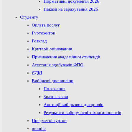
Нормативні документи 2026
Накази на зарахування 2026
Студенту
Оплата послуг
Гуртожиток
Розклад
Критерії оцінювання
Призначення академічної стипендії
Атестація здобувачів ФПО
ЄДКІ
Вибіркові дисципліни
Положення
Зразок заяви
Анотації вибіркових дисциплін
Результати вибору освітніх компонентів
Предметні гуртки
moodle