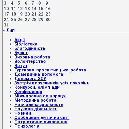
3
4
5
6
7
8
9
10
11
12
13
14
15
16
17
18
19
20
21
22
23
24
25
26
27
28
29
30
31
« Лип
Акції
Бібліотека
Благодійність
Булінг
Виховна робота
Волонтерство
Вступ
Гуртково-просвітницька-робота
Домедична допомога
Допомога ЗСУ
Зустріч випускників усіх поколінь
Конкурси, олімпіади
Конференції
Міжнародна співпраця
Методична робота
Навчальна діяльність
Наукова діяльність
Новини
Особливий дитячий світ
Патріотичне виховання
Психологія