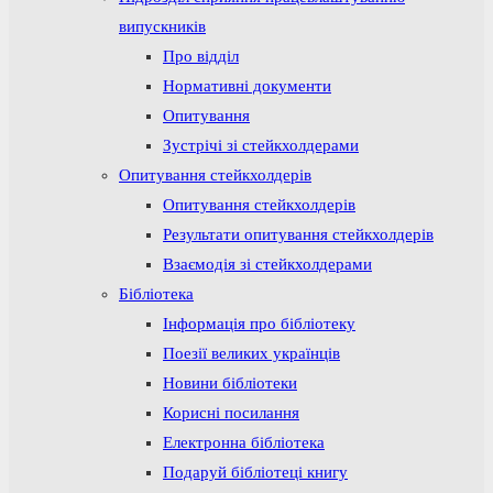
випускників
Про відділ
Нормативні документи
Опитування
Зустрічі зі стейкхолдерами
Опитування стейкхолдерів
Опитування стейкхолдерів
Результати опитування стейкхолдерів
Взаємодія зі стейкхолдерами
Бібліотека
Інформація про бібліотеку
Поезії великих українців
Новини бібліотеки
Корисні посилання
Електронна бібліотека
Подаруй бібліотеці книгу