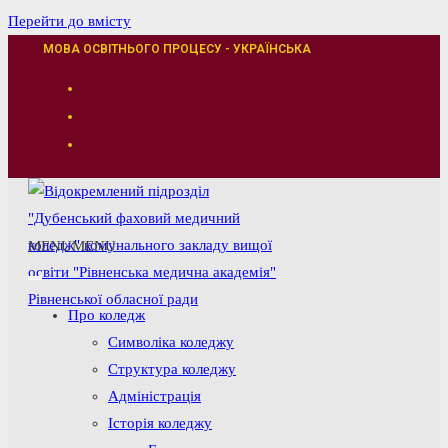
Перейти до вмісту
МОВА ОСВІТНЬОГО ПРОЦЕСУ - УКРАЇНСЬКА
MENU
MENU
Про коледж
Символіка коледжу
Структура коледжу
Адміністрація
Історія коледжу