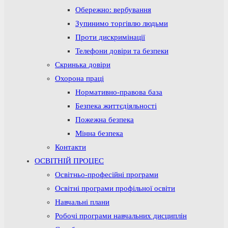
Обережно: вербування
Зупинимо торгівлю людьми
Проти дискримінації
Телефони довіри та безпеки
Скринька довіри
Охорона праці
Нормативно-правова база
Безпека життєдіяльності
Пожежна безпека
Мінна безпека
Контакти
ОСВІТНІЙ ПРОЦЕС
Освітньо-професійні програми
Освітні програми профільної освіти
Навчальні плани
Робочі програми навчальних дисциплін