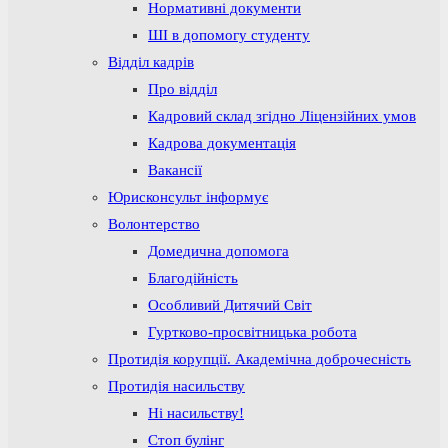
Нормативні документи
ШІ в допомогу студенту
Відділ кадрів
Про відділ
Кадровий склад згідно Ліцензійних умов
Кадрова документація
Вакансії
Юрисконсульт інформує
Волонтерство
Домедична допомога
Благодійність
Особливий Дитячий Світ
Гуртково-просвітницька робота
Протидія корупції. Академічна доброчесність
Протидія насильству
Ні насильству!
Стоп булінг