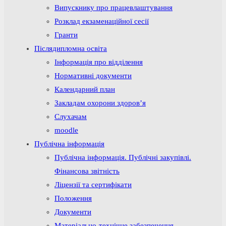
Випускнику про працевлаштування
Розклад екзаменаційної сесії
Гранти
Післядипломна освіта
Інформація про відділення
Нормативні документи
Календарний план
Закладам охорони здоров’я
Слухачам
moodle
Публічна інформація
Публічна інформація. Публічні закупівлі.
Фінансова звітність
Ліцензії та сертифікати
Положення
Документи
Матеріально-технічне забезпечення