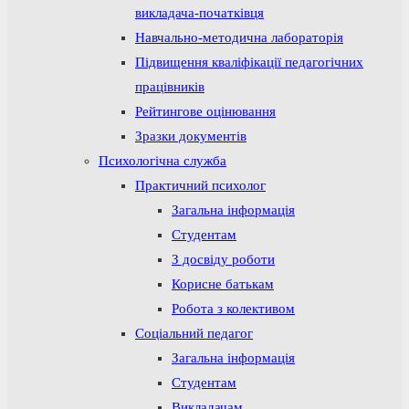
викладача-початківця
Навчально-методична лабораторія
Підвищення кваліфікації педагогічних
працівників
Рейтингове оцінювання
Зразки документів
Психологічна служба
Практичний психолог
Загальна інформація
Студентам
З досвіду роботи
Корисне батькам
Робота з колективом
Соціальний педагог
Загальна інформація
Студентам
Викладачам