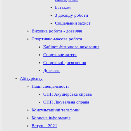
Батькам
З досвіду роботи
Соціальний захист
Виховна робота - дозвілля
Спортивно-масова робота
Кабінет фізичного виховання
Спортивне життя
Спортивні досягнення
Дозвілля
Абітурієнту
Наші спеціальності
ОПП Акушерська справа
ОПП Лікувальна справа
Консультаційні телефони
Корисна інформація
Вступ – 2021