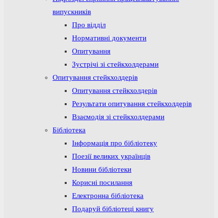
випускників
Про відділ
Нормативні документи
Опитування
Зустрічі зі стейкхолдерами
Опитування стейкхолдерів
Опитування стейкхолдерів
Результати опитування стейкхолдерів
Взаємодія зі стейкхолдерами
Бібліотека
Інформація про бібліотеку
Поезії великих українців
Новини бібліотеки
Корисні посилання
Електронна бібліотека
Подаруй бібліотеці книгу