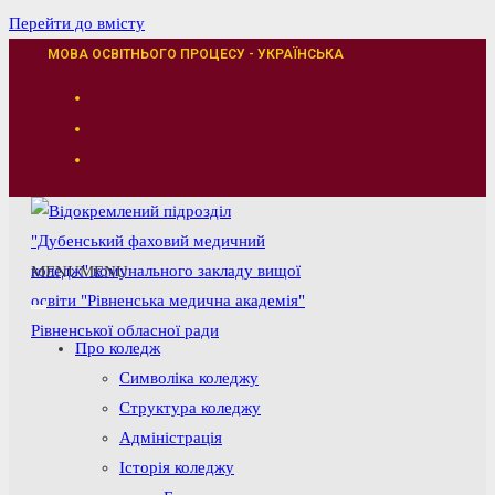
Перейти до вмісту
МОВА ОСВІТНЬОГО ПРОЦЕСУ - УКРАЇНСЬКА
MENU
MENU
Про коледж
Символіка коледжу
Структура коледжу
Адміністрація
Історія коледжу