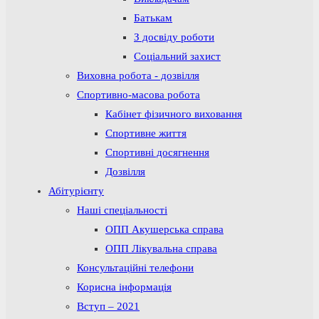
Батькам
З досвіду роботи
Соціальний захист
Виховна робота - дозвілля
Спортивно-масова робота
Кабінет фізичного виховання
Спортивне життя
Спортивні досягнення
Дозвілля
Абітурієнту
Наші спеціальності
ОПП Акушерська справа
ОПП Лікувальна справа
Консультаційні телефони
Корисна інформація
Вступ – 2021