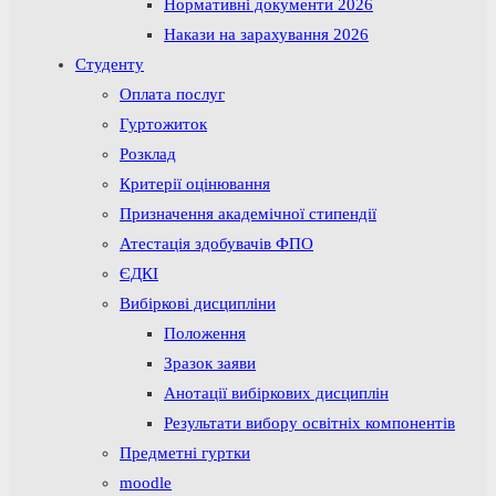
Нормативні документи 2026
Накази на зарахування 2026
Студенту
Оплата послуг
Гуртожиток
Розклад
Критерії оцінювання
Призначення академічної стипендії
Атестація здобувачів ФПО
ЄДКІ
Вибіркові дисципліни
Положення
Зразок заяви
Анотації вибіркових дисциплін
Результати вибору освітніх компонентів
Предметні гуртки
moodle