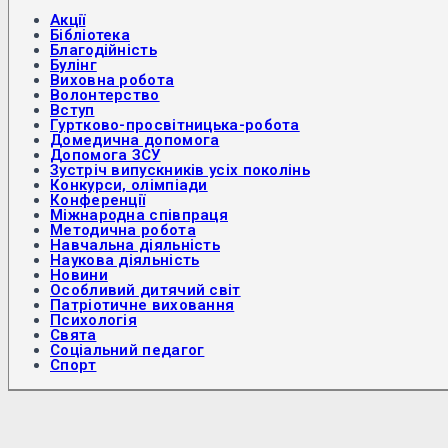
Акції
Бібліотека
Благодійність
Булінг
Виховна робота
Волонтерство
Вступ
Гуртково-просвітницька-робота
Домедична допомога
Допомога ЗСУ
Зустріч випускників усіх поколінь
Конкурси, олімпіади
Конференції
Міжнародна співпраця
Методична робота
Навчальна діяльність
Наукова діяльність
Новини
Особливий дитячий світ
Патріотичне виховання
Психологія
Свята
Соціальний педагог
Спорт