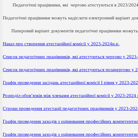
Педагогічні працівники, які чергово атестуються в 2023/2024 на
Педагогічні працівники можуть надіслати електронний варіант до
Паперовий варіант документів педагогічні працівники можуть 
Наказ про створення атестаційної комісії у 2023-2024н.р.
Список педагогічних працівників, які атестуються чергово у 2023
Список педагогічних працівників, які атестуються позачергово у 
Графік проведення засідань атестаційної комісії І рівня у 2023-20
Розподіл обов’язків між членами атестаційної комісії у 2023-2024
Строки проведення атестації педагогічних працівників у 2023-20
Графік проведення заходів з оцінювання професійних компетентнос
Графік проведення заходів з оцінювання професійних компетентнос