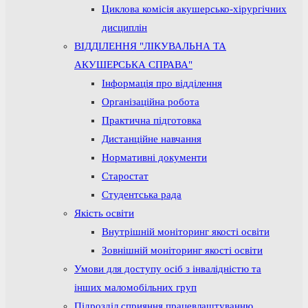
Циклова комісія акушерсько-хірургічних
дисциплін
ВІДДІЛЕННЯ "ЛІКУВАЛЬНА ТА
АКУШЕРСЬКА СПРАВА"
Інформація про відділення
Організаційна робота
Практична підготовка
Дистанційне навчання
Нормативні документи
Старостат
Студентська рада
Якість освіти
Внутрішній моніторинг якості освіти
Зовнішній моніторинг якості освіти
Умови для доступу осіб з інвалідністю та
інших маломобільних груп
Підрозділ сприяння працевлаштуванню