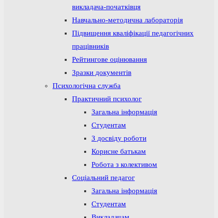
викладача-початківця
Навчально-методична лабораторія
Підвищення кваліфікації педагогічних
працівників
Рейтингове оцінювання
Зразки документів
Психологічна служба
Практичний психолог
Загальна інформація
Студентам
З досвіду роботи
Корисне батькам
Робота з колективом
Соціальний педагог
Загальна інформація
Студентам
Викладачам