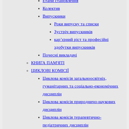
Етапи становлення
Колектив
Випускники
Роки випуску та списки
Зустріч випускників
кар’єрний ріст та професійні
здобутки випускників
Почесні викладачі
КНИГА ПАМ'ЯТІ
ЦИКЛОВІ КОМІСІЇ
Циклова комісія загальноосвітніх,
гуманітарних та соціально-економічних
дисциплін
Циклова комісія природничо-наукових
дисциплін
Циклова комісія терапевтично-
педіатричних дисциплін