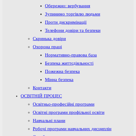
Обережно: вербування
Зупинимо торгівлю людьми
Проти дискримінації
Телефони довіри та безпеки
Скринька довіри
Охорона праці
Нормативно-правова база
Безпека життєдіяльності
Пожежна безпека
Мінна безпека
Контакти
ОСВІТНІЙ ПРОЦЕС
Освітньо-професійні програми
Освітні програми профільної освіти
Навчальні плани
Робочі програми навчальних дисциплін