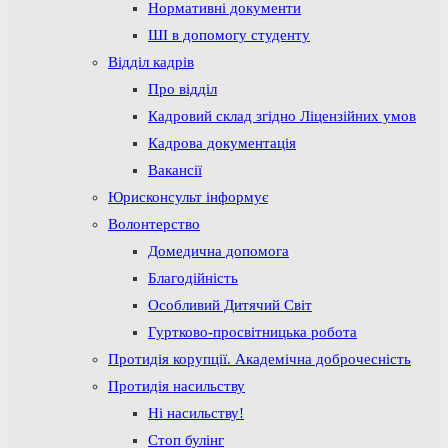
Нормативні документи
ШІ в допомогу студенту
Відділ кадрів
Про відділ
Кадровий склад згідно Ліцензійних умов
Кадрова документація
Вакансії
Юрисконсульт інформує
Волонтерство
Домедична допомога
Благодійність
Особливий Дитячий Світ
Гуртково-просвітницька робота
Протидія корупції. Академічна доброчесність
Протидія насильству
Ні насильству!
Стоп булінг