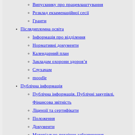
Випускнику про працевлаштування
Розклад екзаменаційної сесії
Гранти
Післядипломна освіта
Інформація про відділення
Нормативні документи
Календарний план
Закладам охорони здоров’я
Слухачам
moodle
Публічна інформація
Публічна інформація. Публічні закупівлі.
Фінансова звітність
Ліцензії та сертифікати
Положення
Документи
Матеріально-технічне забезпечення