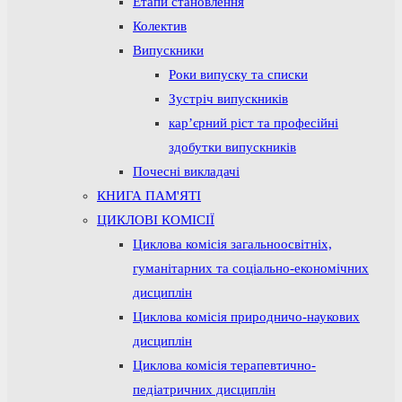
Етапи становлення
Колектив
Випускники
Роки випуску та списки
Зустріч випускників
кар’єрний ріст та професійні
здобутки випускників
Почесні викладачі
КНИГА ПАМ'ЯТІ
ЦИКЛОВІ КОМІСІЇ
Циклова комісія загальноосвітніх,
гуманітарних та соціально-економічних
дисциплін
Циклова комісія природничо-наукових
дисциплін
Циклова комісія терапевтично-
педіатричних дисциплін