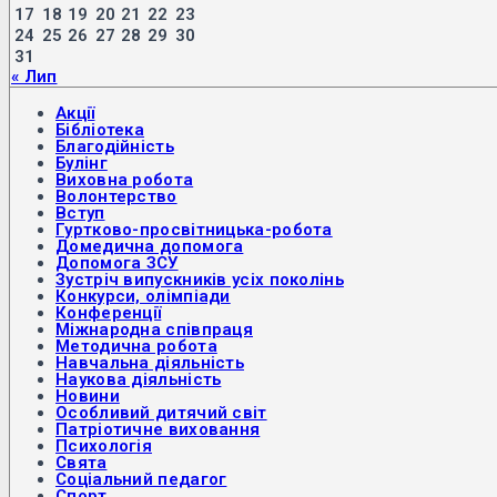
17
18
19
20
21
22
23
24
25
26
27
28
29
30
31
« Лип
Акції
Бібліотека
Благодійність
Булінг
Виховна робота
Волонтерство
Вступ
Гуртково-просвітницька-робота
Домедична допомога
Допомога ЗСУ
Зустріч випускників усіх поколінь
Конкурси, олімпіади
Конференції
Міжнародна співпраця
Методична робота
Навчальна діяльність
Наукова діяльність
Новини
Особливий дитячий світ
Патріотичне виховання
Психологія
Свята
Соціальний педагог
Спорт