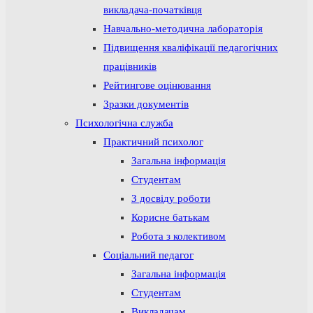
викладача-початківця
Навчально-методична лабораторія
Підвищення кваліфікації педагогічних
працівників
Рейтингове оцінювання
Зразки документів
Психологічна служба
Практичний психолог
Загальна інформація
Студентам
З досвіду роботи
Корисне батькам
Робота з колективом
Соціальний педагог
Загальна інформація
Студентам
Викладачам