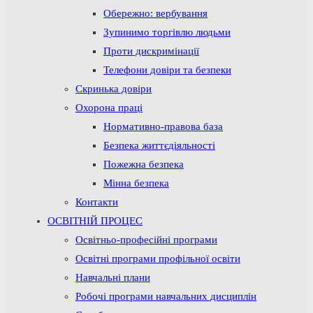
Обережно: вербування
Зупинимо торгівлю людьми
Проти дискримінації
Телефони довіри та безпеки
Скринька довіри
Охорона праці
Нормативно-правова база
Безпека життєдіяльності
Пожежна безпека
Мінна безпека
Контакти
ОСВІТНІЙ ПРОЦЕС
Освітньо-професійні програми
Освітні програми профільної освіти
Навчальні плани
Робочі програми навчальних дисциплін