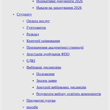
Нормативні документи 2026
Накази на зарахування 2026
Студенту
Оплата послуг
Гуртожиток
Розклад
Критерії оцінювання
Призначення академічної стипендії
Атестація здобувачів ФПО
ЄДКІ
Вибіркові дисципліни
Положення
Зразок заяви
Анотації вибіркових дисциплін
Результати вибору освітніх компонентів
Предметні гуртки
moodle