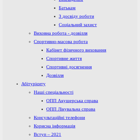
Батькам
З досвіду роботи
Соціальний захист
Виховна робота - дозвілля
Спортивно-масова робота
Кабінет фізичного виховання
Спортивне життя
Спортивні досягнення
Дозвілля
Абітурієнту
Наші спеціальності
ОПП Акушерська справа
ОПП Лікувальна справа
Консультаційні телефони
Корисна інформація
Вступ – 2021