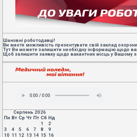
Шановні роботодавці!
Ви маєте можливість презентувати свій заклад охорони
Тут Ви можете залишити необхідну інформацію щодо вак
Щоб залишити заявку щодо вакантних місць у Вашому з
Серпень 2026
Пн
Вт
Ср
Чт
Пт
Сб
Нд
1
2
3
4
5
6
7
8
9
10
11
12
13
14
15
16