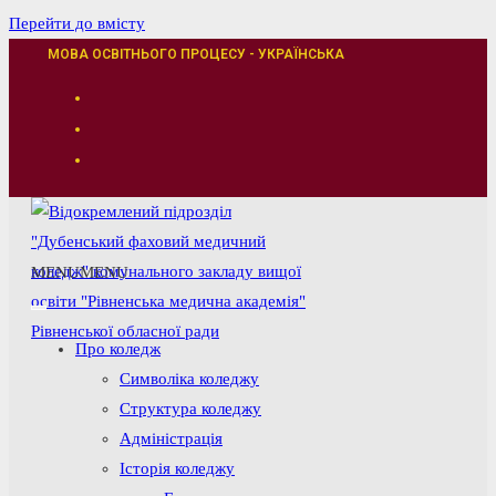
Перейти до вмісту
МОВА ОСВІТНЬОГО ПРОЦЕСУ - УКРАЇНСЬКА
MENU
MENU
Про коледж
Символіка коледжу
Структура коледжу
Адміністрація
Історія коледжу