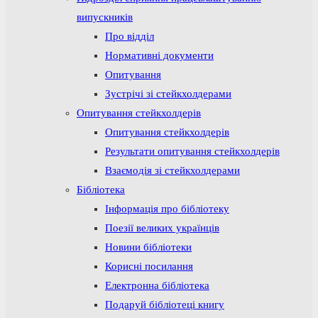
випускників
Про відділ
Нормативні документи
Опитування
Зустрічі зі стейкхолдерами
Опитування стейкхолдерів
Опитування стейкхолдерів
Результати опитування стейкхолдерів
Взаємодія зі стейкхолдерами
Бібліотека
Інформація про бібліотеку
Поезії великих українців
Новини бібліотеки
Корисні посилання
Електронна бібліотека
Подаруй бібліотеці книгу