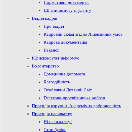
Нормативні документи
ШІ в допомогу студенту
Відділ кадрів
Про відділ
Кадровий склад згідно Ліцензійних умов
Кадрова документація
Вакансії
Юрисконсульт інформує
Волонтерство
Домедична допомога
Благодійність
Особливий Дитячий Світ
Гуртково-просвітницька робота
Протидія корупції. Академічна доброчесність
Протидія насильству
Ні насильству!
Стоп булінг