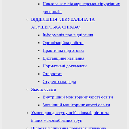
Циклова комісія акушерсько-хірургічних
дисциплін
ВІДДІЛЕННЯ "ЛІКУВАЛЬНА ТА
АКУШЕРСЬКА СПРАВА"
Інформація про відділення
Організаційна робота
Практична підготовка
Дистанційне навчання
Нормативні документи
Старостат
Студентська рада
Якість освіти
Внутрішній моніторинг якості освіти
Зовнішній моніторинг якості освіти
Умови для доступу осіб з інвалідністю та
інших маломобільних груп
Підрозділ сприяння працевлаштуванню