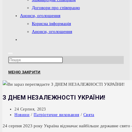
Договори про співпрацю
Анонси, оголошення
Корисна інформація
Анонси, оголошення
Перемкнути
пошук
на
Press
веб-
Escape
сайті
МЕНЮ
ЗАКРИТИ
to
close
the
З ДНЕМ НЕЗАЛЕЖНОСТІ УКРАЇНИ!
search
panel.
Запис
24 Серпня, 2023
опубліковано:
Категорія
Новини
/
Патріотичне виховання
/
Свята
запису:
24 серпня 2023 року Україна відзначає найбільше державне свято 