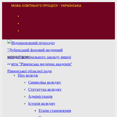
Перейти
МОВА ОСВІТНЬОГО ПРОЦЕСУ - УКРАЇНСЬКА
до
вмісту
MENU
MENU
Про коледж
Символіка коледжу
Структура коледжу
Адміністрація
Історія коледжу
Етапи становлення