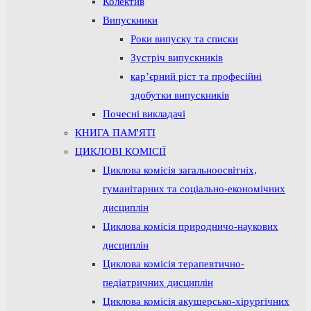
Колектив
Випускники
Роки випуску та списки
Зустріч випускників
кар’єрний ріст та професійні
здобутки випускників
Почесні викладачі
КНИГА ПАМ'ЯТІ
ЦИКЛОВІ КОМІСІЇ
Циклова комісія загальноосвітніх,
гуманітарних та соціально-економічних
дисциплін
Циклова комісія природничо-наукових
дисциплін
Циклова комісія терапевтично-
педіатричних дисциплін
Циклова комісія акушерсько-хірургічних