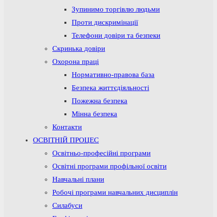
Зупинимо торгівлю людьми
Проти дискримінації
Телефони довіри та безпеки
Скринька довіри
Охорона праці
Нормативно-правова база
Безпека життєдіяльності
Пожежна безпека
Мінна безпека
Контакти
ОСВІТНІЙ ПРОЦЕС
Освітньо-професійні програми
Освітні програми профільної освіти
Навчальні плани
Робочі програми навчальних дисциплін
Силабуси