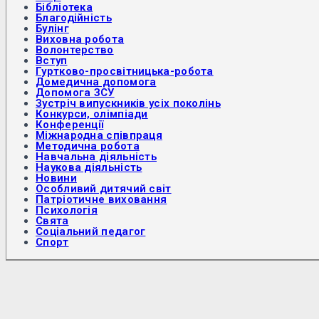
Бібліотека
Благодійність
Булінг
Виховна робота
Волонтерство
Вступ
Гуртково-просвітницька-робота
Домедична допомога
Допомога ЗСУ
Зустріч випускників усіх поколінь
Конкурси, олімпіади
Конференції
Міжнародна співпраця
Методична робота
Навчальна діяльність
Наукова діяльність
Новини
Особливий дитячий світ
Патріотичне виховання
Психологія
Свята
Соціальний педагог
Спорт