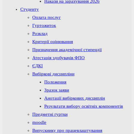
Накази на зарахування 2026
Студенту
Оплата послуг
Гуртожиток
Розклад
Критерії оцінювання
Призначення академічної стипендії
Атестація здобувачів ФПО
ЄДКІ
Вибіркові дисципліни
Положення
Зразок заяви
Анотації вибіркових дисциплін
Результати вибору освітніх компонентів
Предметні гуртки
moodle
Випускнику про працевлаштування