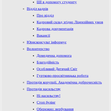
ШІ в допомогу студенту
Відділ кадрів
Про відділ
Кадровий склад згідно Ліцензійних умов
Кадрова документація
Вакансії
Юрисконсульт інформує
Волонтерство
Домедична допомога
Благодійність
Особливий Дитячий Світ
Гуртково-просвітницька робота
Протидія корупції. Академічна доброчесність
Протидія насильству
Ні насильству!
Стоп булінг
Обережно: вербування