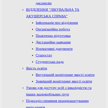
дисциплін
ВІДДІЛЕННЯ "ЛІКУВАЛЬНА ТА
АКУШЕРСЬКА СПРАВА"
Інформація про відділення
Організаційна робота
Практична підготовка
Дистанційне навчання
Нормативні документи
Старостат
Студентська рада
Якість освіти
Внутрішній моніторинг якості освіти
Зовнішній моніторинг якості освіти
Умови для доступу осіб з інвалідністю та
інших маломобільних груп
Підрозділ сприяння працевлаштуванню
випускників