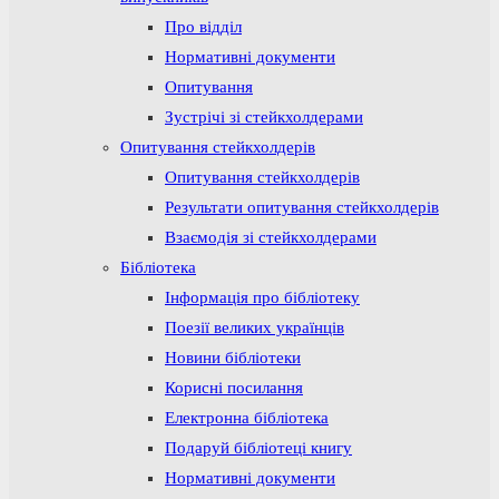
Про відділ
Нормативні документи
Опитування
Зустрічі зі стейкхолдерами
Опитування стейкхолдерів
Опитування стейкхолдерів
Результати опитування стейкхолдерів
Взаємодія зі стейкхолдерами
Бібліотека
Інформація про бібліотеку
Поезії великих українців
Новини бібліотеки
Корисні посилання
Електронна бібліотека
Подаруй бібліотеці книгу
Нормативні документи