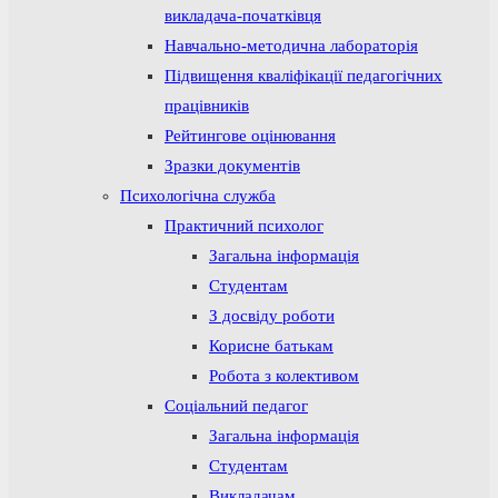
викладача-початківця
Навчально-методична лабораторія
Підвищення кваліфікації педагогічних
працівників
Рейтингове оцінювання
Зразки документів
Психологічна служба
Практичний психолог
Загальна інформація
Студентам
З досвіду роботи
Корисне батькам
Робота з колективом
Соціальний педагог
Загальна інформація
Студентам
Викладачам