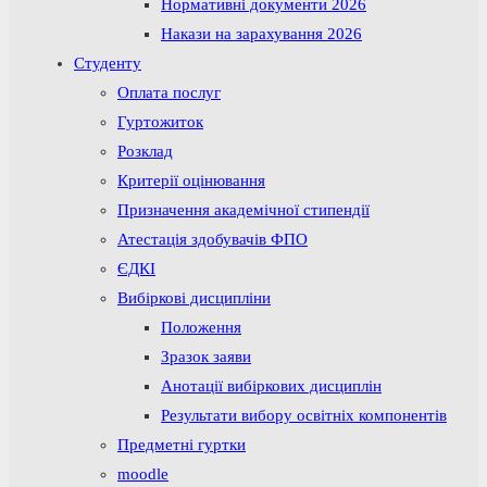
Нормативні документи 2026
Накази на зарахування 2026
Студенту
Оплата послуг
Гуртожиток
Розклад
Критерії оцінювання
Призначення академічної стипендії
Атестація здобувачів ФПО
ЄДКІ
Вибіркові дисципліни
Положення
Зразок заяви
Анотації вибіркових дисциплін
Результати вибору освітніх компонентів
Предметні гуртки
moodle