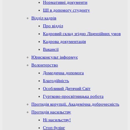
Нормативні документи
ШІ в допомогу студенту
Відділ кадрів
Про відділ
Кадровий склад згідно Ліцензійних умов
Кадрова документація
Вакансії
Юрисконсульт інформує
Волонтерство
Домедична допомога
Благодійність
Особливий Дитячий Світ
Гуртково-просвітницька робота
Протидія корупції. Академічна доброчесність
Протидія насильству
Ні насильству!
Стоп булінг