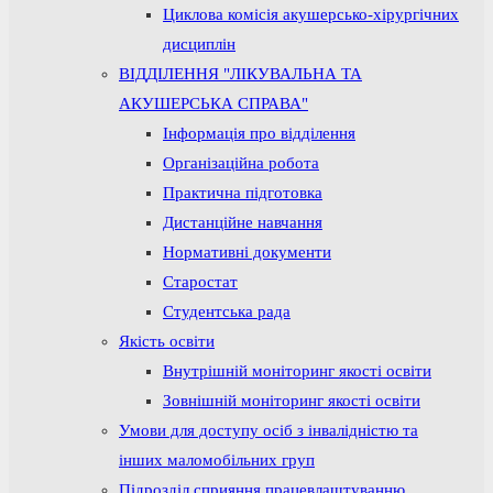
Циклова комісія акушерсько-хірургічних
дисциплін
ВІДДІЛЕННЯ "ЛІКУВАЛЬНА ТА
АКУШЕРСЬКА СПРАВА"
Інформація про відділення
Організаційна робота
Практична підготовка
Дистанційне навчання
Нормативні документи
Старостат
Студентська рада
Якість освіти
Внутрішній моніторинг якості освіти
Зовнішній моніторинг якості освіти
Умови для доступу осіб з інвалідністю та
інших маломобільних груп
Підрозділ сприяння працевлаштуванню