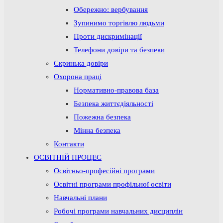
Обережно: вербування
Зупинимо торгівлю людьми
Проти дискримінації
Телефони довіри та безпеки
Скринька довіри
Охорона праці
Нормативно-правова база
Безпека життєдіяльності
Пожежна безпека
Мінна безпека
Контакти
ОСВІТНІЙ ПРОЦЕС
Освітньо-професійні програми
Освітні програми профільної освіти
Навчальні плани
Робочі програми навчальних дисциплін