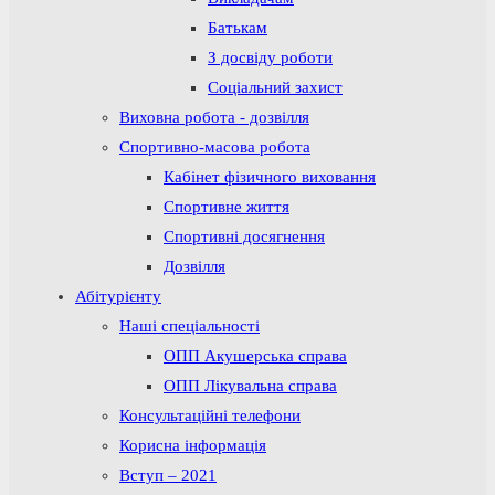
Батькам
З досвіду роботи
Соціальний захист
Виховна робота - дозвілля
Спортивно-масова робота
Кабінет фізичного виховання
Спортивне життя
Спортивні досягнення
Дозвілля
Абітурієнту
Наші спеціальності
ОПП Акушерська справа
ОПП Лікувальна справа
Консультаційні телефони
Корисна інформація
Вступ – 2021