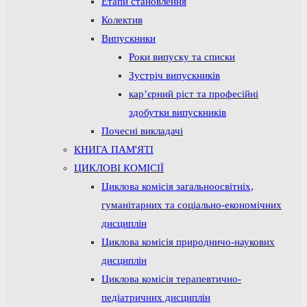
Етапи становлення
Колектив
Випускники
Роки випуску та списки
Зустріч випускників
кар’єрний ріст та професійні
здобутки випускників
Почесні викладачі
КНИГА ПАМ'ЯТІ
ЦИКЛОВІ КОМІСІЇ
Циклова комісія загальноосвітніх,
гуманітарних та соціально-економічних
дисциплін
Циклова комісія природничо-наукових
дисциплін
Циклова комісія терапевтично-
педіатричних дисциплін