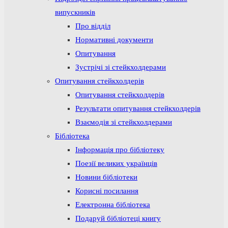
випускників
Про відділ
Нормативні документи
Опитування
Зустрічі зі стейкхолдерами
Опитування стейкхолдерів
Опитування стейкхолдерів
Результати опитування стейкхолдерів
Взаємодія зі стейкхолдерами
Бібліотека
Інформація про бібліотеку
Поезії великих українців
Новини бібліотеки
Корисні посилання
Електронна бібліотека
Подаруй бібліотеці книгу