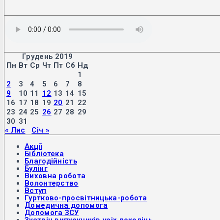
Грудень 2019
Пн
Вт
Ср
Чт
Пт
Сб
Нд
1
2
3
4
5
6
7
8
9
10
11
12
13
14
15
16
17
18
19
20
21
22
23
24
25
26
27
28
29
30
31
« Лис
Січ »
Акції
Бібліотека
Благодійність
Булінг
Виховна робота
Волонтерство
Вступ
Гуртково-просвітницька-робота
Домедична допомога
Допомога ЗСУ
Зустріч випускників усіх поколінь