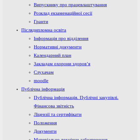
Випускнику про працевлаштування
Розклад екзаменаційної сесії
Гранти
Післядипломна освіта
Інформація про відділення
Нормативні документи
Календарний план
Закладам охорони здоров’я
Слухачам
moodle
Публічна інформація
Публічна інформація. Публічні закупівлі.
Фінансова звітність
Ліцензії та сертифікати
Положення
Документи
Матеріально-технічне забезпечення