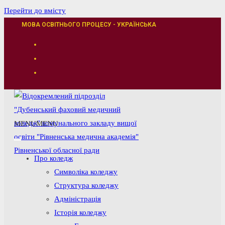
Перейти до вмісту
МОВА ОСВІТНЬОГО ПРОЦЕСУ - УКРАЇНСЬКА
MENU
MENU
Про коледж
Символіка коледжу
Структура коледжу
Адміністрація
Історія коледжу