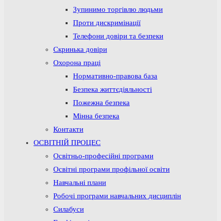
Зупинимо торгівлю людьми
Проти дискримінації
Телефони довіри та безпеки
Скринька довіри
Охорона праці
Нормативно-правова база
Безпека життєдіяльності
Пожежна безпека
Мінна безпека
Контакти
ОСВІТНІЙ ПРОЦЕС
Освітньо-професійні програми
Освітні програми профільної освіти
Навчальні плани
Робочі програми навчальних дисциплін
Силабуси