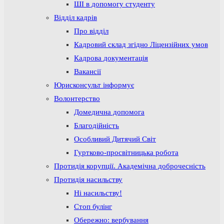
ШІ в допомогу студенту
Відділ кадрів
Про відділ
Кадровий склад згідно Ліцензійних умов
Кадрова документація
Вакансії
Юрисконсульт інформує
Волонтерство
Домедична допомога
Благодійність
Особливий Дитячий Світ
Гуртково-просвітницька робота
Протидія корупції. Академічна доброчесність
Протидія насильству
Ні насильству!
Стоп булінг
Обережно: вербування