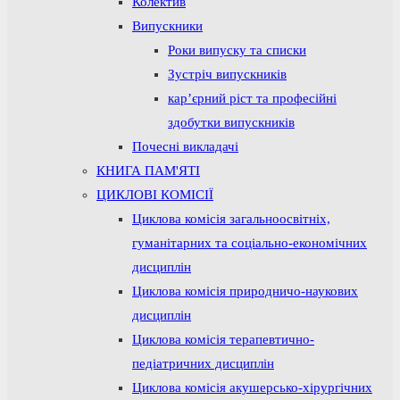
Колектив
Випускники
Роки випуску та списки
Зустріч випускників
кар’єрний ріст та професійні
здобутки випускників
Почесні викладачі
КНИГА ПАМ'ЯТІ
ЦИКЛОВІ КОМІСІЇ
Циклова комісія загальноосвітніх,
гуманітарних та соціально-економічних
дисциплін
Циклова комісія природничо-наукових
дисциплін
Циклова комісія терапевтично-
педіатричних дисциплін
Циклова комісія акушерсько-хірургічних