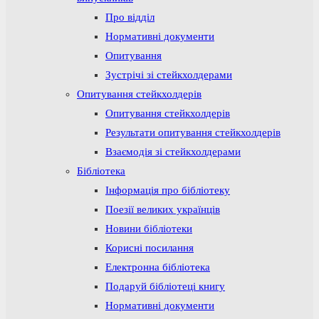
Про відділ
Нормативні документи
Опитування
Зустрічі зі стейкхолдерами
Опитування стейкхолдерів
Опитування стейкхолдерів
Результати опитування стейкхолдерів
Взаємодія зі стейкхолдерами
Бібліотека
Інформація про бібліотеку
Поезії великих українців
Новини бібліотеки
Корисні посилання
Електронна бібліотека
Подаруй бібліотеці книгу
Нормативні документи