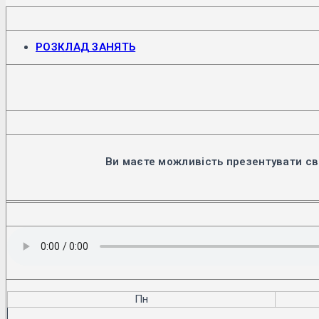
Відкриється
РОЗКЛАД ЗАНЯТЬ
в
новій
вкладці
Ви маєте можливість презентувати св
Пн