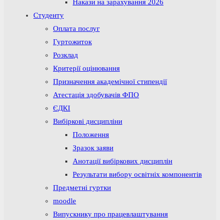
Накази на зарахування 2026
Студенту
Оплата послуг
Гуртожиток
Розклад
Критерії оцінювання
Призначення академічної стипендії
Атестація здобувачів ФПО
ЄДКІ
Вибіркові дисципліни
Положення
Зразок заяви
Анотації вибіркових дисциплін
Результати вибору освітніх компонентів
Предметні гуртки
moodle
Випускнику про працевлаштування