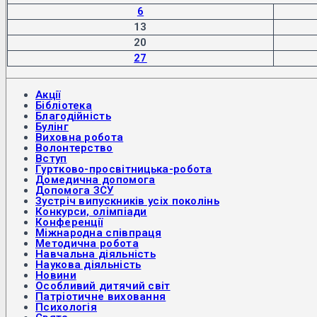
6
13
20
27
Акції
Бібліотека
Благодійність
Булінг
Виховна робота
Волонтерство
Вступ
Гуртково-просвітницька-робота
Домедична допомога
Допомога ЗСУ
Зустріч випускників усіх поколінь
Конкурси, олімпіади
Конференції
Міжнародна співпраця
Методична робота
Навчальна діяльність
Наукова діяльність
Новини
Особливий дитячий світ
Патріотичне виховання
Психологія