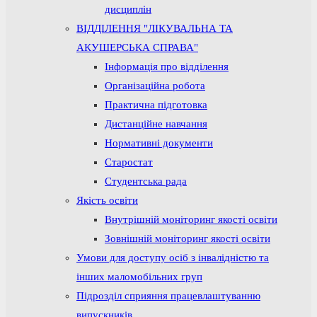
дисциплін
ВІДДІЛЕННЯ "ЛІКУВАЛЬНА ТА
АКУШЕРСЬКА СПРАВА"
Інформація про відділення
Організаційна робота
Практична підготовка
Дистанційне навчання
Нормативні документи
Старостат
Студентська рада
Якість освіти
Внутрішній моніторинг якості освіти
Зовнішній моніторинг якості освіти
Умови для доступу осіб з інвалідністю та
інших маломобільних груп
Підрозділ сприяння працевлаштуванню
випускників