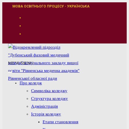
Перейти
МОВА ОСВІТНЬОГО ПРОЦЕСУ - УКРАЇНСЬКА
до
вмісту
MENU
MENU
Про коледж
Символіка коледжу
Структура коледжу
Адміністрація
Історія коледжу
Етапи становлення