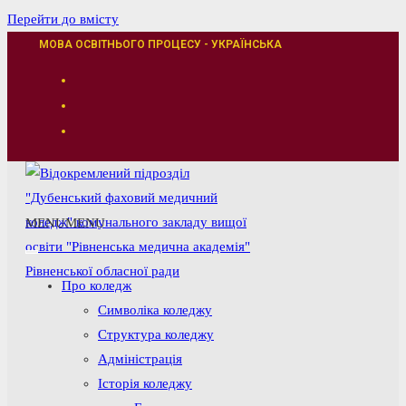
Перейти до вмісту
МОВА ОСВІТНЬОГО ПРОЦЕСУ - УКРАЇНСЬКА
MENU
MENU
Про коледж
Символіка коледжу
Структура коледжу
Адміністрація
Історія коледжу