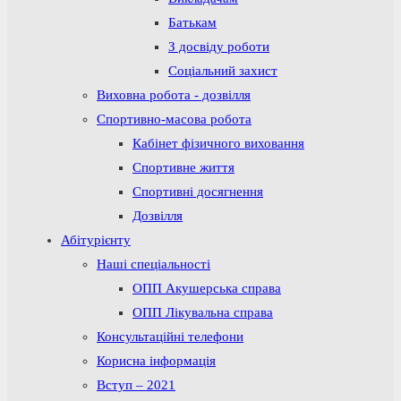
Батькам
З досвіду роботи
Соціальний захист
Виховна робота - дозвілля
Спортивно-масова робота
Кабінет фізичного виховання
Спортивне життя
Спортивні досягнення
Дозвілля
Абітурієнту
Наші спеціальності
ОПП Акушерська справа
ОПП Лікувальна справа
Консультаційні телефони
Корисна інформація
Вступ – 2021