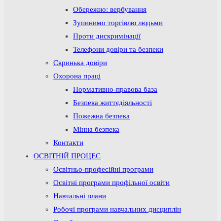
Обережно: вербування
Зупинимо торгівлю людьми
Проти дискримінації
Телефони довіри та безпеки
Скринька довіри
Охорона праці
Нормативно-правова база
Безпека життєдіяльності
Пожежна безпека
Мінна безпека
Контакти
ОСВІТНІЙ ПРОЦЕС
Освітньо-професійні програми
Освітні програми профільної освіти
Навчальні плани
Робочі програми навчальних дисциплін