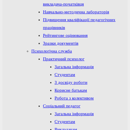
викладача-початківця
Навчально-методична лабораторія
Підвищення кваліфікації педагогічних
працівників
Рейтингове оцінювання
Зразки документів
Психологічна служба
Практичний психолог
Загальна інформація
Студентам
З досвіду роботи
Корисне батькам
Робота з колективом
Соціальний педагог
Загальна інформація
Студентам
Викладачам