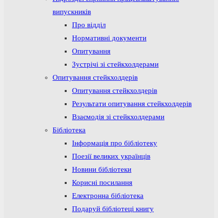
випускників
Про відділ
Нормативні документи
Опитування
Зустрічі зі стейкхолдерами
Опитування стейкхолдерів
Опитування стейкхолдерів
Результати опитування стейкхолдерів
Взаємодія зі стейкхолдерами
Бібліотека
Інформація про бібліотеку
Поезії великих українців
Новини бібліотеки
Корисні посилання
Електронна бібліотека
Подаруй бібліотеці книгу