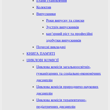
Етапи становлення
Колектив
Випускники
Роки випуску та списки
Зустріч випускників
кар’єрний ріст та професійні
здобутки випускників
Почесні викладачі
КНИГА ПАМ'ЯТІ
ЦИКЛОВІ КОМІСІЇ
Циклова комісія загальноосвітніх,
гуманітарних та соціально-економічних
дисциплін
Циклова комісія природничо-наукових
дисциплін
Циклова комісія терапевтично-
педіатричних дисциплін